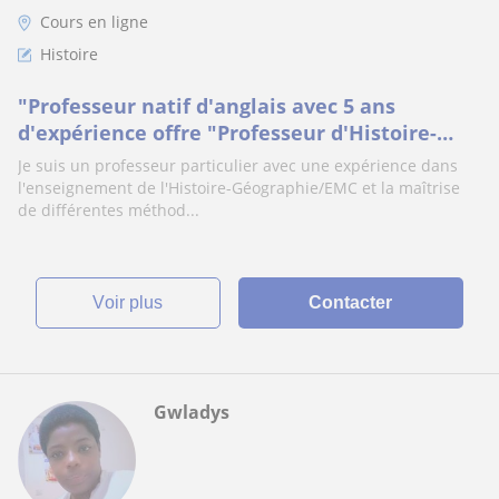
Cours en ligne
Histoire
"Professeur natif d'anglais avec 5 ans
d'expérience offre "Professeur d'Histoire-
Géographie/EMC. Diplôme supérieur en
Je suis un professeur particulier avec une expérience dans
Histoire avec plus de 5 ans d'expérience
l'enseignement de l'Histoire-Géographie/EMC et la maîtrise
donne des cours en ligne"
de différentes méthod...
voir plus
Contacter
Gwladys