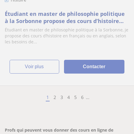
Étudiant en master de philosophie politique
à la Sorbonne propose des cours d’histoire
vivants avec frises, cartes mentales et mét
Étudiant en master de philosophie politique à la Sorbonne, je
propose des cours d’histoire en français ou en anglais, selon
les besoins de...
voir plus
Contacter
1
2
3
4
5
6
...
Profs qui peuvent vous donner des cours en ligne de