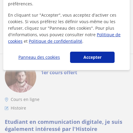
préférences.
d’archives. J’ai suivi une licence d’histoire. Je propose des
leçons privée...
En cliquant sur "Accepter", vous acceptez d'activer ces
cookies. Si vous préférez les définir vous-même ou les
refuser, cliquez sur "Panneau des cookies". Pour plus
d'informations, vous pouvez consulter notre
Politique de
voir plus
Contacter
cookies
et
Politique de confidentialité
.
Panneau des cookies
Accepter
Corentin
1er cours offert
Cours en ligne
Histoire
Etudiant en communication digitale, je suis
également intéressé par l'Histoire