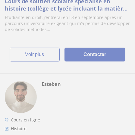
Cours de soutien scolaire spécialisé en
histoire (collège et lycée incluant la matière
générale et la spécialité HGGSP)
Étudiante en droit, j’entrerai en L3 en septembre après un
parcours universitaire exigeant qui m’a permis de développer
de solides méthodes...
voir plus
Contacter
Esteban
Cours en ligne
Histoire