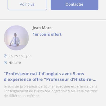
voir plus
Contacter
Jean Marc
1er cours offert
Cours en ligne
Histoire
"Professeur natif d'anglais avec 5 ans
d'expérience offre "Professeur d'Histoire-
Géographie/EMC. Diplôme supérieur en
Je suis un professeur particulier avec une expérience dans
Histoire avec plus de 5 ans d'expérience
l'enseignement de l'Histoire-Géographie/EMC et la maîtrise
donne des cours en ligne"
de différentes méthod...