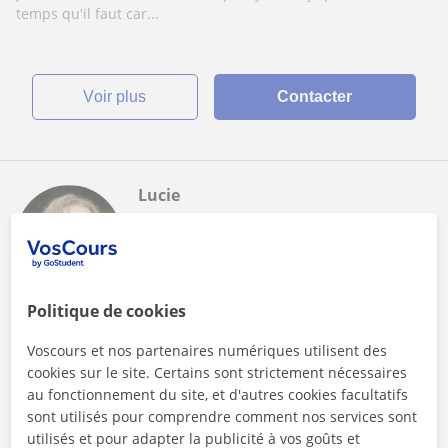
temps qu'il faut car...
voir plus
Contacter
Lucie
1er cours offert
Politique de cookies
Cours en ligne
Histoire
Voscours et nos partenaires numériques utilisent des
cookies sur le site. Certains sont strictement nécessaires
Étudiante bac +3 proposant du soutien
au fonctionnement du site, et d'autres cookies facultatifs
scolaire en histoire en ligne
sont utilisés pour comprendre comment nos services sont
utilisés et pour adapter la publicité à vos goûts et
Passionnée par l'histoire, je suis Lucie, étudiante en master 1