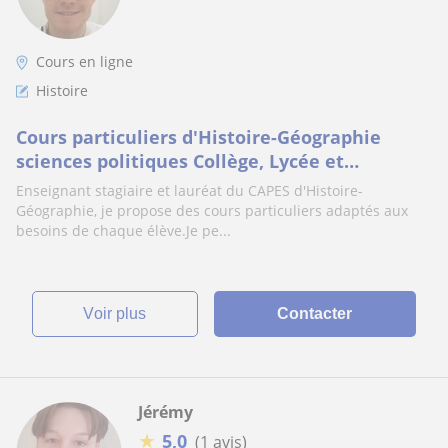
Cours en ligne
Histoire
Cours particuliers d'Histoire-Géographie
sciences politiques Collège, Lycée et
préparation aux examens
Enseignant stagiaire et lauréat du CAPES d'Histoire-
Géographie, je propose des cours particuliers adaptés aux
besoins de chaque élève.Je pe...
voir plus
Contacter
Jérémy
★
5,0
(1 avis)