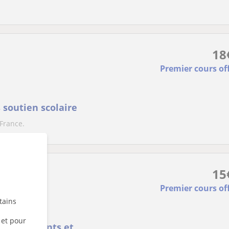
 online
18
Premier cours of
 soutien scolaire
France.
15
Premier cours of
tains
 et pour
re (débutants et