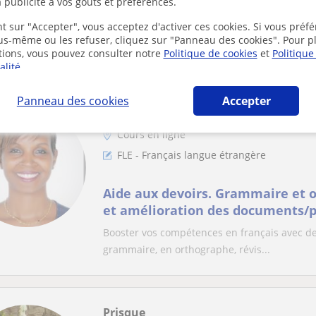
 publicité à vos goûts et préférences.
niveaux avancés)
t sur "Accepter", vous acceptez d'activer ces cookies. Si vous préfé
Professeure de français depuis quelques ann
ous-même ou les refuser, cliquez sur "Panneau des cookies". Pour p
tions, vous pouvez consulter notre
allophones. Passionnée par mon métier,...
Politique de cookies
et
Politique
alité
.
Panneau des cookies
Accepter
Yvette
Cours en ligne
FLE - Français langue étrangère
Aide aux devoirs. Grammaire et 
et amélioration des documents/p
de parole en public
Booster vos compétences en français avec d
grammaire, en orthographe, révis...
Prisque