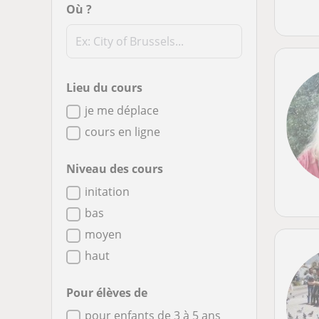
Où ?
Lieu du cours
je me déplace
cours en ligne
Niveau des cours
initation
bas
moyen
haut
Pour élèves de
pour enfants de 3 à 5 ans