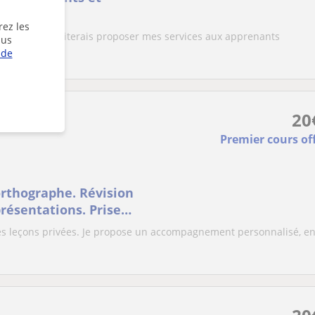
rez les
ées, je souhaiterais proposer mes services aux apprenants
lus
 de
20
Premier cours of
orthographe. Révision
résentations. Prise
es leçons privées. Je propose un accompagnement personnalisé, e