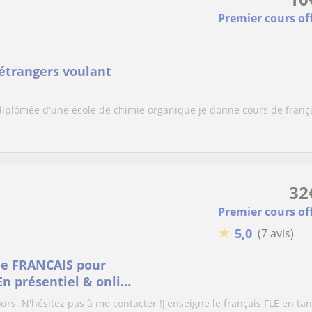
Premier cours of
s étrangers voulant
 diplômée d'une école de chimie organique je donne cours de franç
32
Premier cours of
★
5,0
(7 avis)
de FRANCAIS pour
En présentiel & online
SES for adults,
urs. N'hésitez pas à me contacter !J'enseigne le français FLE en tan