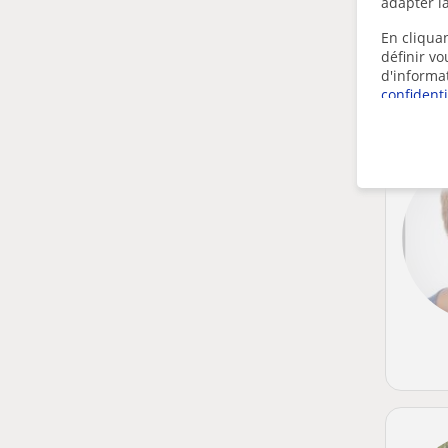
adapter la
En cliquan
définir v
d'informa
confidenti