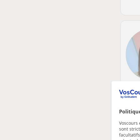
Politiqu
Voscours e
sont stri
facultatif