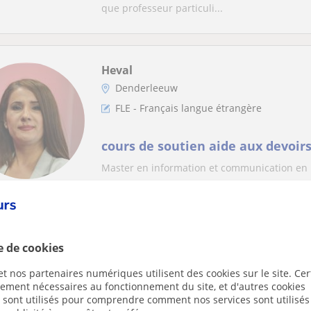
teens & children - Face-to-face &
que professeur particuli...
Heval
Denderleeuw
FLE - Français langue étrangère
cours de soutien aide aux devoirs
Master en information et communication en 
Charlotte
e de cookies
Cours en ligne
FLE - Français langue étrangère
t nos partenaires numériques utilisent des cookies sur le site. Cer
ctement nécessaires au fonctionnement du site, et d'autres cookies
s sont utilisés pour comprendre comment nos services sont utilisés
Cours de français langue étrangè