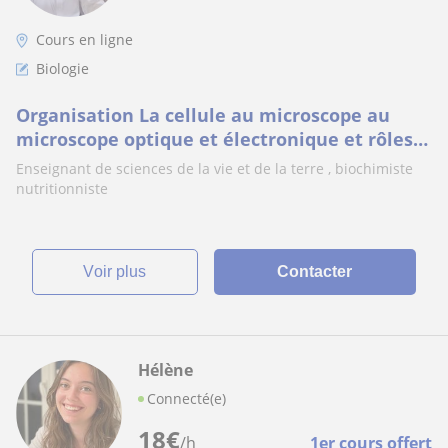
Cours en ligne
Biologie
Organisation La cellule au microscope au
microscope optique et électronique et rôles
des organites cellulaires
Enseignant de sciences de la vie et de la terre , biochimiste
nutritionniste
voir plus
Contacter
Hélène
Connecté(e)
18
€
/h
1er cours offert