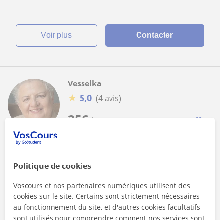
voir plus
Contacter
Vesselka
★
5,0
(4 avis)
25
€
/h
1er cours offert
Cours en ligne
Espagnol
Politique de cookies
Professeure native d’espagnol – Plus de 30
Voscours et nos partenaires numériques utilisent des
ans d’expérience
cookies sur le site. Certains sont strictement nécessaires
Bonjour ! Je m’appelle Vesi. Originaire de Bulgarie, je vis en
au fonctionnement du site, et d'autres cookies facultatifs
Espagne depuis 1981. Diplômée en Philologie Hispanique,
sont utilisés pour comprendre comment nos services sont