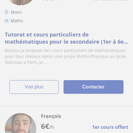
Mons
Maths
Tutorat et cours particuliers de
mathématiques pour le secondaire (1er à 6e)
par une étudiante en école d'ingénieur
Bonjour,Je propose des cours particuliers de mathématiques
pour tous niveaux Après une prépa Maths-Physique au lycée
Stanislas a Paris, je...
voir plus
Contacter
François
6
€
/h
1er cours offert