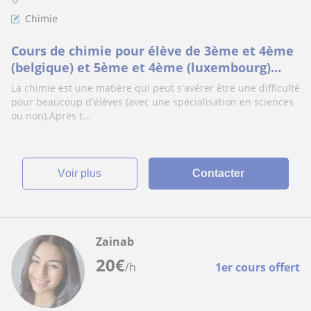
Chimie
Cours de chimie pour élève de 3ème et 4ème
(belgique) et 5ème et 4ème (luxembourg)
secondaire
La chimie est une matière qui peut s'avérer être une difficulté
pour beaucoup d'élèves (avec une spécialisation en sciences
ou non).Après t...
voir plus
Contacter
Zainab
20
€
/h
1er cours offert