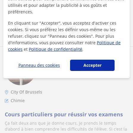
j’enseigne l’espagn...
utilisés et pour adapter la publicité à vos goûts et
préférences.
En cliquant sur "Accepter", vous acceptez d'activer ces
voir plus
Contacter
cookies. Si vous préférez les définir vous-même ou les
refuser, cliquez sur "Panneau des cookies". Pour plus
d'informations, vous pouvez consulter notre
Politique de
cookies
et
Politique de confidentialité
.
Ayman
25
€
Panneau des cookies
Accepter
/h
1er cours offert
City Of Brussels
Chimie
Cours particuliers pour réussir vos examens
Ça fait deux ans que je donne cours. Je prends le temps
d’abord à bien comprendre les difficultés de l’élève. Si c’est la