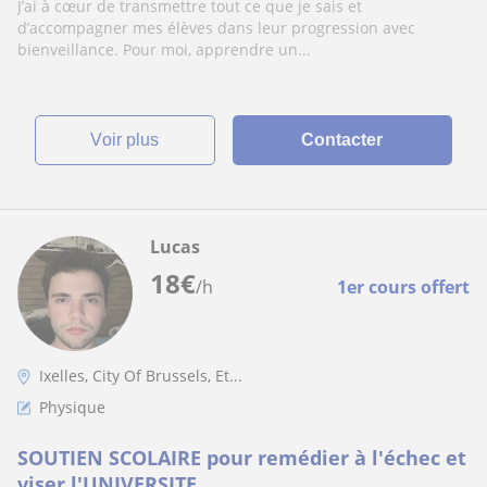
oral, faire des synthèses
J’ai à cœur de transmettre tout ce que je sais et
d’accompagner mes élèves dans leur progression avec
bienveillance. Pour moi, apprendre un...
voir plus
Contacter
Lucas
18
€
/h
1er cours offert
Ixelles, City Of Brussels, Et...
Physique
SOUTIEN SCOLAIRE pour remédier à l'échec et
viser l'UNIVERSITE