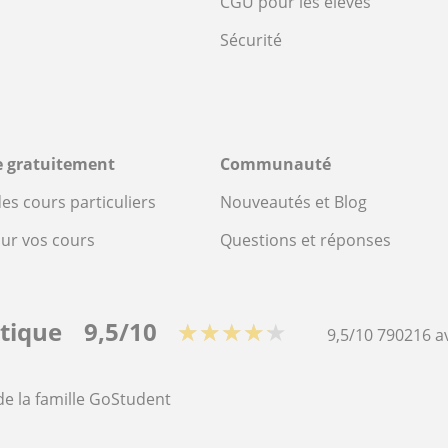
CGU pour les élèves
Sécurité
re gratuitement
Communauté
es cours particuliers
Nouveautés et Blog
our vos cours
Questions et réponses
stique
9,5/10
★★★★★
9,5/10
790216
a
de la famille GoStudent