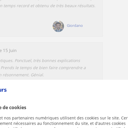
n temps record et obtenu de très beaux résultats.
Giordano
e 15 Juin
ques. Ponctuel, très bonnes explications
. Prends le temps de bien faire comprendre a
on résonnement. Génial.
Loic Guiot
e de cookies
uin
t nos partenaires numériques utilisent des cookies sur le site. Cer
al. I always look forward to his violin lessons
ctement nécessaires au fonctionnement du site, et d'autres cookies