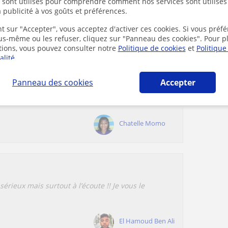
s sont utilisés pour comprendre comment nos services sont utilisés
e learned to play a lot of new things on my violin,
 publicité à vos goûts et préférences.
t sur "Accepter", vous acceptez d'activer ces cookies. Si vous préfé
ous-même ou les refuser, cliquez sur "Panneau des cookies". Pour p
Vilmos Csikos
tions, vous pouvez consulter notre
Politique de cookies
et
Politique
alité
.
Panneau des cookies
Accepter
très patiente et compréhensive
Chatelle Momo
 sérieux mais surtout à l’écoute !! Je vous le
El Hamoud Ben Ali