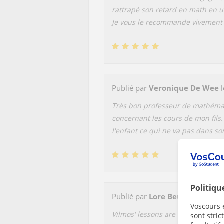
rattrapé son retard en math en u
Je vous le recommande vivement
Publié par
Veronique De Wee
l
Très bon professeur de mathémati
concernant les cours de mon fils
l'enfant ce qui ne va pas dans s
Politiqu
Publié par
Lore Beullens
le 12 J
Voscours e
Vilmos' lessons are very education
sont stri