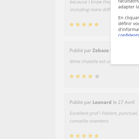
facultatif
because I know they'll be fun. I'v
adapter la
including more difficult pieces.
En cliquan
définir v
d'informa
confidenti
Publié par
Zebaze
le 4 Mai
Mme chatelle est un professeur 
Publié par
Leonard
le 27 Avril
Excellent prof ! Patient, ponctuel,
conseille vivement.