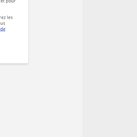
 et pour
rez les
lus
 de