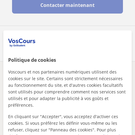
Contacter maintenant
Partagez ce professeur
Politique de cookies
Voscours et nos partenaires numériques utilisent des
Des problèmes avec ce profil ?
Signalez-le
cookies sur le site. Certains sont strictement nécessaires
au fonctionnement du site, et d'autres cookies facultatifs
Vos cours particuliers
Histoire
sont utilisés pour comprendre comment nos services sont
enseignant dhistoire-géographie dans le secondaire, prêt à f...
utilisés et pour adapter la publicité à vos goûts et
préférences.
Autres profs de Histoire à France
susceptibles de vous intéresser
En cliquant sur "Accepter", vous acceptez d'activer ces
cookies. Si vous préférez les définir vous-même ou les
refuser, cliquez sur "Panneau des cookies". Pour plus