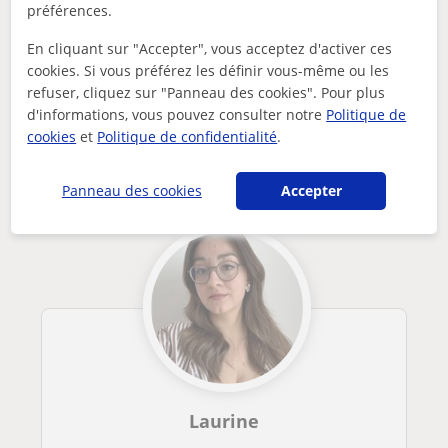
préférences.
Des problèmes avec ce profil ?
Signalez-le
En cliquant sur "Accepter", vous acceptez d'activer ces
cookies. Si vous préférez les définir vous-même ou les
Vos cours particuliers
Histoire
direction la réussite cours dhistoire-géo à distance pour c...
refuser, cliquez sur "Panneau des cookies". Pour plus
d'informations, vous pouvez consulter notre
Politique de
Autres profs de Histoire à France
cookies
et
Politique de confidentialité
.
susceptibles de vous intéresser
Panneau des cookies
Accepter
Laurine