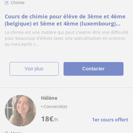
Chimie
Cours de chimie pour élève de 3ème et 4ème
(belgique) et 5ème et 4ème (luxembourg)
secondaire
La chimie est une matière qui peut s'avérer être une difficulté
pour beaucoup d'élèves (avec une spécialisation en sciences
ou non).Après t...
voir plus
Contacter
Hélène
Connecté(e)
18
€
/h
1er cours offert