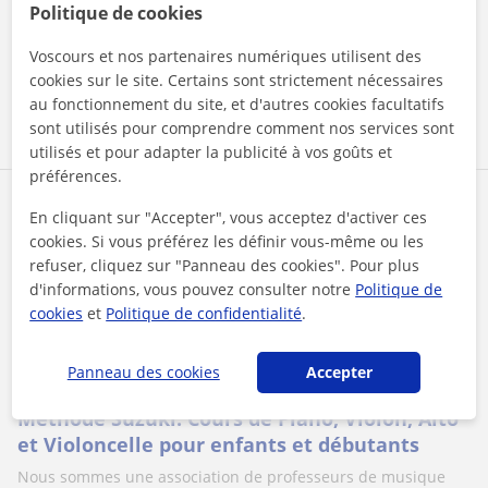
pourquoi ça ne marche pas....
Politique de cookies
Voscours et nos partenaires numériques utilisent des
cookies sur le site. Certains sont strictement nécessaires
voir plus
Contacter
au fonctionnement du site, et d'autres cookies facultatifs
sont utilisés pour comprendre comment nos services sont
utilisés et pour adapter la publicité à vos goûts et
préférences.
Suzuki Music Brussels
En cliquant sur "Accepter", vous acceptez d'activer ces
45
€
cookies. Si vous préférez les définir vous-même ou les
/h
1er cours offert
refuser, cliquez sur "Panneau des cookies". Pour plus
d'informations, vous pouvez consulter notre
Politique de
cookies
et
Politique de confidentialité
.
City Of Brussels, Etterbeek, ...
Musique
Panneau des cookies
Accepter
Méthode Suzuki: Cours de Piano, Violon, Alto
et Violoncelle pour enfants et débutants
Nous sommes une association de professeurs de musique