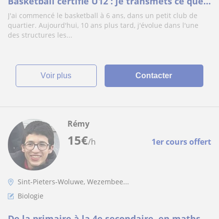
Basketball certifié U12 : je transmets ce que
je vis sur le terrain
J'ai commencé le basketball à 6 ans, dans un petit club de
quartier. Aujourd'hui, 10 ans plus tard, j'évolue dans l'une
des structures les...
voir plus
Contacter
Rémy
15
€
/h
1er cours offert
Sint-Pieters-Woluwe, Wezembee...
Biologie
De la primaire à la 4e secondaire, en maths,