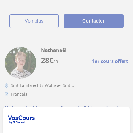
voir plus
Contacter
Nathanaël
28
€
/h
1er cours offert
Sint-Lambrechts-Woluwe, Sint-...
Français
Votre ado bloque en français ? Un prof qui
comprend ça de l'intérieur
Votre enfant évite le français. Ou travaille sans que ça
décolle. Ou a complètement décroché. Ou ne comprend pas