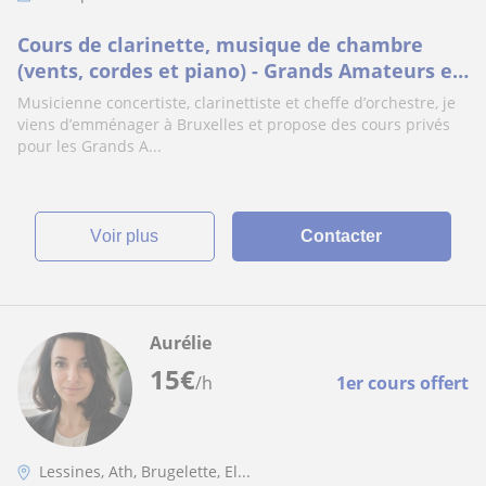
Cours de clarinette, musique de chambre
(vents, cordes et piano) - Grands Amateurs et
perfectionnement
Musicienne concertiste, clarinettiste et cheffe d’orchestre, je
viens d’emménager à Bruxelles et propose des cours privés
pour les Grands A...
voir plus
Contacter
Aurélie
15
€
/h
1er cours offert
Lessines, Ath, Brugelette, El...