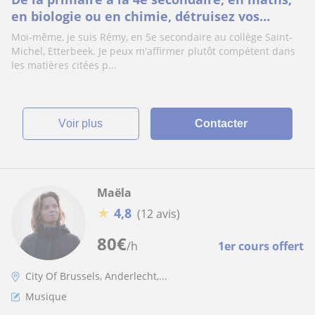
en biologie ou en chimie, détruisez vos
difficultés, ou/et apprenez avec joie
Moi-même, je suis Rémy, en 5e secondaire au collège Saint-
Michel, Etterbeek. Je peux m'affirmer plutôt compétent dans
les matières citées p...
voir plus
Contacter
Maëla
★
4,8
(12 avis)
80
€
/h
1er cours offert
City Of Brussels, Anderlecht,...
Musique