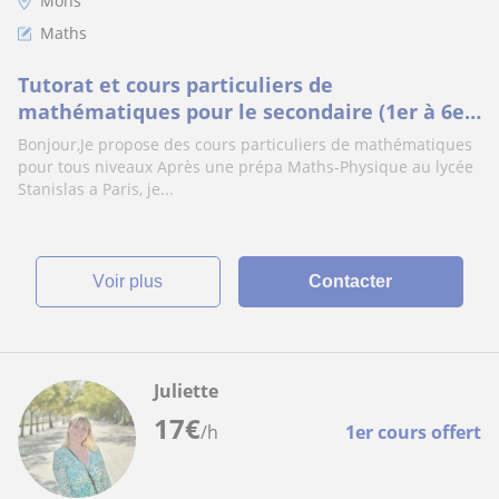
Mons
Maths
Tutorat et cours particuliers de
mathématiques pour le secondaire (1er à 6e)
par une étudiante en école d'ingénieur
Bonjour,Je propose des cours particuliers de mathématiques
pour tous niveaux Après une prépa Maths-Physique au lycée
Stanislas a Paris, je...
voir plus
Contacter
Juliette
17
€
/h
1er cours offert