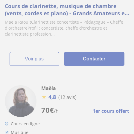
Cours de clarinette, musique de chambre
(vents, cordes et piano) - Grands Amateurs et
perfectionnement pour futurs professionnels
Maëla RaoultClarinettiste concertiste – Pédagogue – Cheffe
d'orchestreProfil : concertiste, cheffe d'orchestre et
clarinettiste profession...
voir plus
Contacter
Maëla
★
4,8
(12 avis)
70
€
/h
1er cours offert
Cours en ligne
Musique