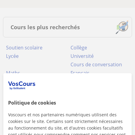
Cours les plus recherchés
Soutien scolaire
Collège
Lycée
Université
Cours de conversation
Maths
Français
Anglais
Espagnol
Physique
Chimie
Néerlandais
Informatique
Politique de cookies
Cours particuliers FLE
Sciences naturelles
Italien
Voscours et nos partenaires numériques utilisent des
Allemand
cookies sur le site. Certains sont strictement nécessaires
Brevet des collèges
Droit
au fonctionnement du site, et d'autres cookies facultatifs
Programmation
Russe
sont utilisés pour comprendre comment nos services sont