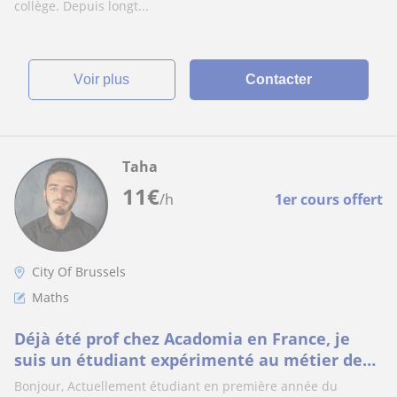
collège. Depuis longt...
voir plus
Contacter
Taha
11
€
/h
1er cours offert
City Of Brussels
Maths
Déjà été prof chez Acadomia en France, je
suis un étudiant expérimenté au métier de
professeur
Bonjour, Actuellement étudiant en première année du