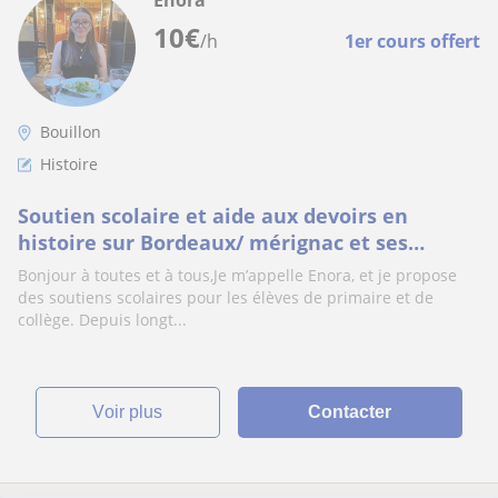
Enora
10
€
/h
1er cours offert
Bouillon
Histoire
Soutien scolaire et aide aux devoirs en
histoire sur Bordeaux/ mérignac et ses
alentours
Bonjour à toutes et à tous,Je m’appelle Enora, et je propose
des soutiens scolaires pour les élèves de primaire et de
collège. Depuis longt...
voir plus
Contacter