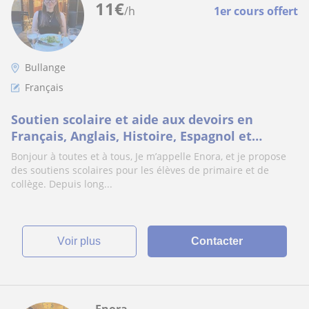
11
€
/h
1er cours offert
Bullange
Français
Soutien scolaire et aide aux devoirs en
Français, Anglais, Histoire, Espagnol et
Mathématiques en primaire/collège sur
Bonjour à toutes et à tous, Je m’appelle Enora, et je propose
Bordeaux/Mé
des soutiens scolaires pour les élèves de primaire et de
collège. Depuis long...
voir plus
Contacter