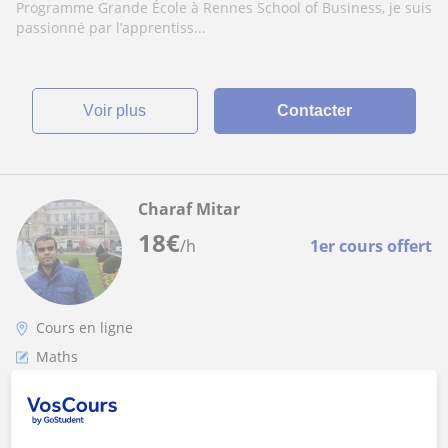
Programme Grande École à Rennes School of Business, je suis
passionné par l’apprentiss...
voir plus
Contacter
Charaf Mitar
18
€
/h
1er cours offert
Cours en ligne
Maths
Ingénieur Procédés & Nucléaire. J'enseigne :
Maths/Physique/Chimie & Sciences de