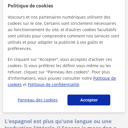
l’ingénieur
Méthodologie : Structurer pour réussir -Diagnostic initial : Un
Politique de cookies
premier échange pour identifier vos objectifs (réussir un
examen, combler...
Voscours et nos partenaires numériques utilisent des
cookies sur le site. Certains sont strictement nécessaires
au fonctionnement du site, et d'autres cookies facultatifs
sont utilisés pour comprendre comment nos services sont
voir plus
Contacter
utilisés et pour adapter la publicité à vos goûts et
préférences.
En cliquant sur "Accepter", vous acceptez d'activer ces
Ana
cookies. Si vous préférez les définir vous-même ou les
refuser, cliquez sur "Panneau des cookies". Pour plus
16
€
/h
1er cours offert
d'informations, vous pouvez consulter notre
Politique de
cookies
et
Politique de confidentialité
.
Gent, Destelbergen
Panneau des cookies
Accepter
Espagnol
L'espagnol est plus qu'une langue ou une