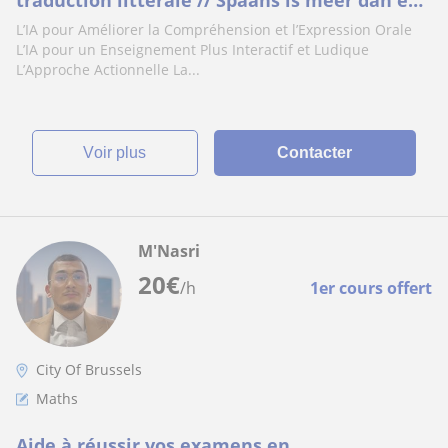
traduction littérale // Spaans is meer dan een
taal of een letterlijke vertaling
L’IA pour Améliorer la Compréhension et l’Expression Orale
L’IA pour un Enseignement Plus Interactif et Ludique
L’Approche Actionnelle La...
voir plus
Contacter
M'Nasri
20
€
/h
1er cours offert
City Of Brussels
Maths
Aide à réussir vos examens en