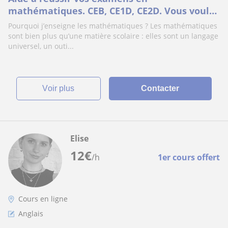
mathématiques. CEB, CE1D, CE2D. Vous voulez
avoir un le niveau requis? Contactez moi
Pourquoi j’enseigne les mathématiques ? Les mathématiques
sont bien plus qu’une matière scolaire : elles sont un langage
universel, un outi...
voir plus
Contacter
Elise
12
€
/h
1er cours offert
Cours en ligne
Anglais