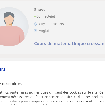
Shavvi
Connecté(e)
City Of Brussels
Anglais
Cours de matemathique croissant
Enora
Bouillon
Anglais
e de cookies
Soutien scolaire et aide aux devo
t nos partenaires numériques utilisent des cookies sur le site. Cer
ctement nécessaires au fonctionnement du site, et d'autres cookies
primaire/collège sur Bordeaux
s sont utilisés pour comprendre comment nos services sont utilisés
Bonjour à toutes et à tous,Je m’appelle Enora