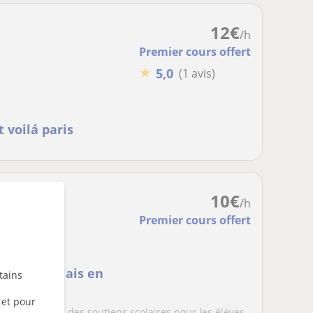
12
€
/h
Premier cours offert
★
5,0
(1 avis)
 voilá paris
10
€
/h
Premier cours offert
irs en Anglais en
tains
 et pour
, et je propose des soutiens scolaires pour les élèves