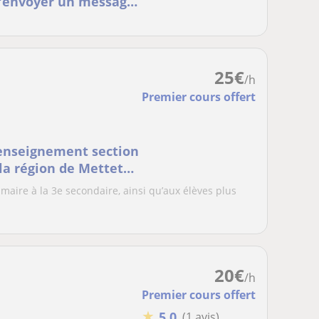
 m'envoyer un message
25
€
/h
Premier cours offert
 enseignement section
la région de Mettet
maire à la 3e secondaire, ainsi qu’aux élèves plus
20
€
/h
Premier cours offert
★
5,0
(1 avis)