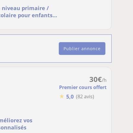
- niveau primaire /
olaire pour enfants
Publier annonce
30
€
/h
Premier cours offert
★
5,0
(82 avis)
méliorez vos
sonnalisés