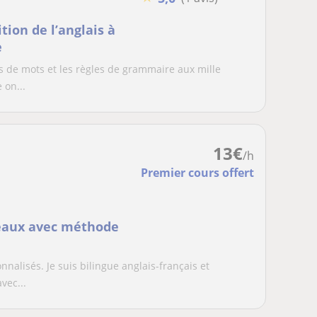
tion de l’anglais à
e
s de mots et les règles de grammaire aux mille
 on...
13
€
/h
Premier cours offert
veaux avec méthode
nnalisés. Je suis bilingue anglais-français et
vec...