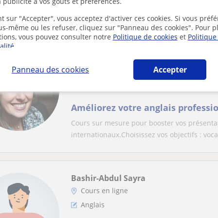
 publicité à vos goûts et préférences.
de primaire et de collège. Depuis longt...
t sur "Accepter", vous acceptez d'activer ces cookies. Si vous préfé
ous-même ou les refuser, cliquez sur "Panneau des cookies". Pour p
tions, vous pouvez consulter notre
Politique de cookies
et
Politique
alité
.
Caroline
Cours en ligne
Panneau des cookies
Accepter
Anglais
Améliorez votre anglais professio
Cours sur mesure pour booster vos présentat
internationaux.Choisissez vos objectifs : vocab
Bashir-Abdul Sayra
Cours en ligne
Anglais