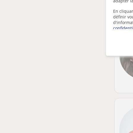
adapter la
En cliquan
définir v
d'informa
confidenti