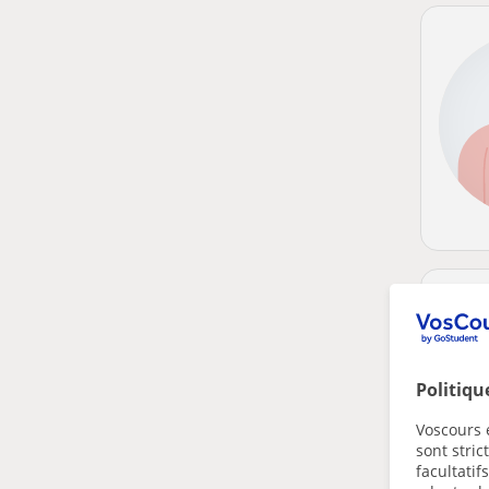
Politiqu
Voscours e
sont stri
facultatif