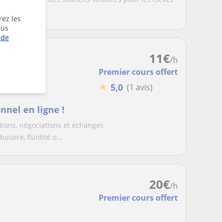
rez les
lus
 de
11
€
/h
Premier cours offert
★
5,0
(1 avis)
nnel en ligne !
ions, négociations et échanges
ulaire, fluidité o...
20
€
/h
Premier cours offert