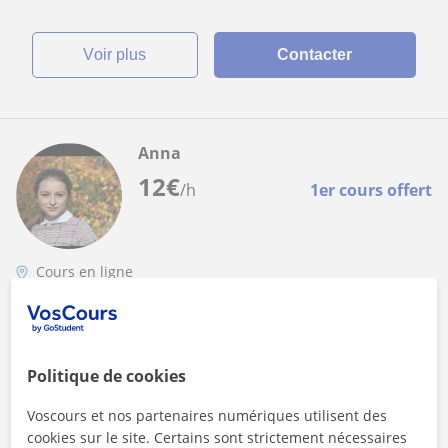
voir plus
Contacter
Anna
12
€
/h
1er cours offert
Cours en ligne
Français
Enseignement du français pour débutant ,
par exemple étrangers
Politique de cookies
Ayant des origines Moldave, mon entourage me solicite
Voscours et nos partenaires numériques utilisent des
constamment pour une aide en français. Je peux également
cookies sur le site. Certains sont strictement nécessaires
cocher les personnes désireu...