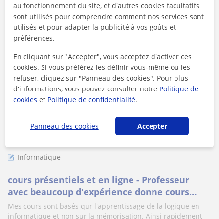
au fonctionnement du site, et d'autres cookies facultatifs
sont utilisés pour comprendre comment nos services sont
utilisés et pour adapter la publicité à vos goûts et
voir plus
Contacter
préférences.
En cliquant sur "Accepter", vous acceptez d'activer ces
cookies. Si vous préférez les définir vous-même ou les
refuser, cliquez sur "Panneau des cookies". Pour plus
Corinne
d'informations, vous pouvez consulter notre
Politique de
25
€
cookies
et
Politique de confidentialité
.
/h
1er cours offert
Panneau des cookies
Accepter
Cours en ligne
Informatique
cours présentiels et en ligne - Professeur
avec beaucoup d'expérience donne cours
d'informatique
Mes cours sont basés qur l'apprentissage de la logique en
informatique et non sur la mémorisation. Ainsi rapidement