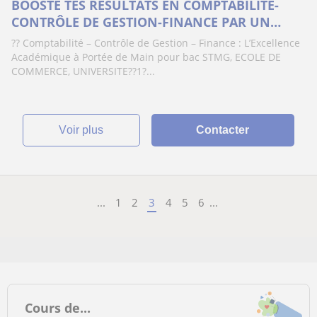
BOOSTE TES RESULTATS EN COMPTABILITE-
CONTRÔLE DE GESTION-FINANCE PAR UN
COACHING EFFICACE DU LYCEE A BAC +5
?? Comptabilité – Contrôle de Gestion – Finance : L’Excellence
Académique à Portée de Main pour bac STMG, ECOLE DE
COMMERCE, UNIVERSITE??1?...
voir plus
Contacter
...
1
2
3
4
5
6
...
Cours de...