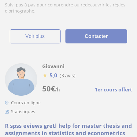
améliorer
Suivi pas à pas pour comprendre ou redécouvrir les règles
d'orthographe.
voir plus
Contacter
Giovanni
★
5,0
(3 avis)
50
€
/h
1er cours offert
Cours en ligne
Statistiques
R spss eviews gretl help for master thesis and
assignments in statistics and econometrics