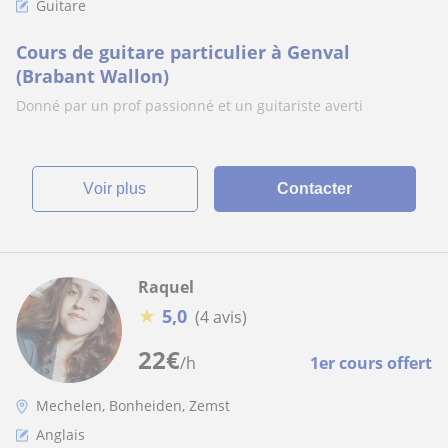
Guitare
Cours de guitare particulier à Genval
(Brabant Wallon)
Donné par un prof passionné et un guitariste averti
voir plus
Contacter
Raquel
★
5,0
(4 avis)
22
€
/h
1er cours offert
Mechelen, Bonheiden, Zemst
Anglais