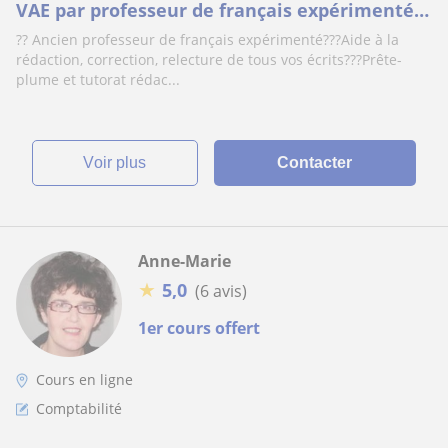
VAE par professeur de français expérimenté -
Tous types d'écrits
?? Ancien professeur de français expérimenté???Aide à la
rédaction, correction, relecture de tous vos écrits???Prête-
plume et tutorat rédac...
voir plus
Contacter
Anne-Marie
★
5,0
(6 avis)
1er cours offert
Cours en ligne
Comptabilité