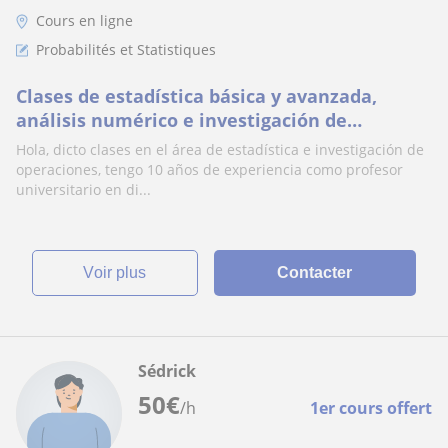
Cours en ligne
Probabilités et Statistiques
Clases de estadística básica y avanzada,
análisis numérico e investigación de
operaciones
Hola, dicto clases en el área de estadística e investigación de
operaciones, tengo 10 años de experiencia como profesor
universitario en di...
voir plus
Contacter
Sédrick
50
€
/h
1er cours offert