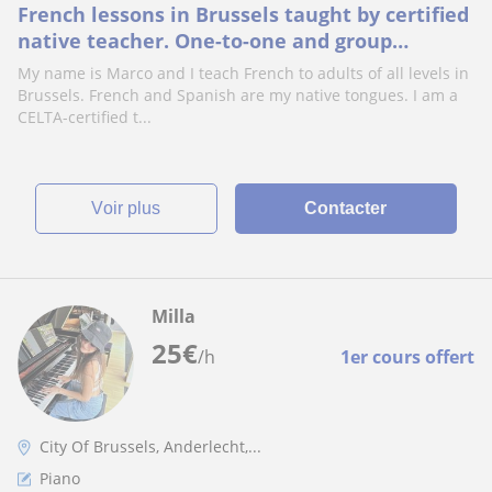
French lessons in Brussels taught by certified
native teacher. One-to-one and group
sessions
My name is Marco and I teach French to adults of all levels in
Brussels. French and Spanish are my native tongues. I am a
CELTA-certified t...
voir plus
Contacter
Milla
25
€
/h
1er cours offert
City Of Brussels, Anderlecht,...
Piano