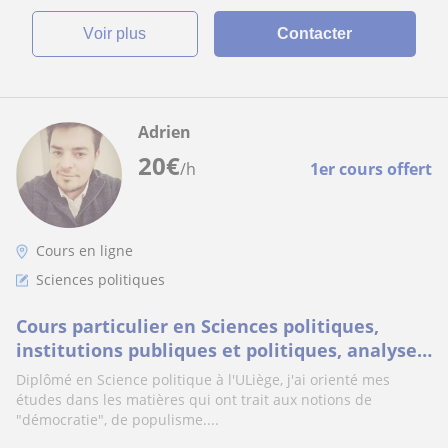
voir plus
Contacter
Adrien
20
€
/h
1er cours offert
Cours en ligne
Sciences politiques
Cours particulier en Sciences politiques,
institutions publiques et politiques, analyse
de politique publique
Diplômé en Science politique à l'ULiège, j'ai orienté mes
études dans les matières qui ont trait aux notions de
"démocratie", de populisme....