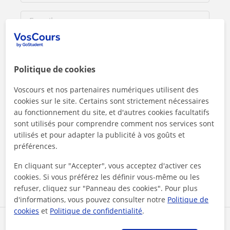
Politique de cookies
Voscours et nos partenaires numériques utilisent des
cookies sur le site. Certains sont strictement nécessaires
au fonctionnement du site, et d'autres cookies facultatifs
sont utilisés pour comprendre comment nos services sont
En cliquant sur l'un des deux boutons, vous acceptez nos
utilisés et pour adapter la publicité à vos goûts et
mentions légales
et de
confidentialité
préférences.
En cliquant sur "Accepter", vous acceptez d'activer ces
Contacter maintenant
cookies. Si vous préférez les définir vous-même ou les
refuser, cliquez sur "Panneau des cookies". Pour plus
d'informations, vous pouvez consulter notre
Politique de
cookies
et
Politique de confidentialité
.
Partagez ce professeur