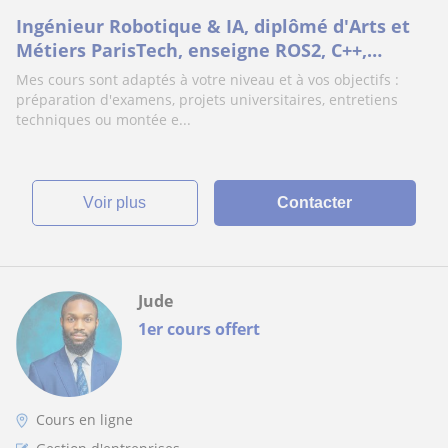
Ingénieur Robotique & IA, diplômé d'Arts et
Métiers ParisTech, enseigne ROS2, C++,
Python et Computer Vision
Mes cours sont adaptés à votre niveau et à vos objectifs :
préparation d'examens, projets universitaires, entretiens
techniques ou montée e...
voir plus
Contacter
Jude
1er cours offert
Cours en ligne