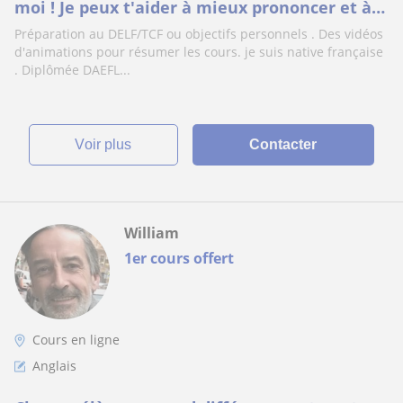
moi ! Je peux t'aider à mieux prononcer et à
comprendre enfin la grammaire et on
Préparation au DELF/TCF ou objectifs personnels . Des vidéos
s'amuse avec la conjugaison. Mes cours sont
d'animations pour résumer les cours. je suis native française
adaptés à ton emploi du temps chargé et je
. Diplômée DAEFL...
t'offre le premier cours
voir plus
Contacter
William
1er cours offert
Cours en ligne
Anglais