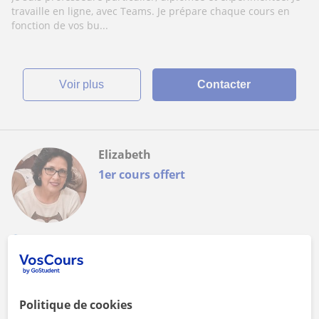
travaille en ligne, avec Teams. Je prépare chaque cours en
fonction de vos bu...
voir plus
Contacter
Elizabeth
1er cours offert
Cours en ligne
Espagnol
Profesora nativa de español con más de 20
Politique de cookies
años de experiencia.