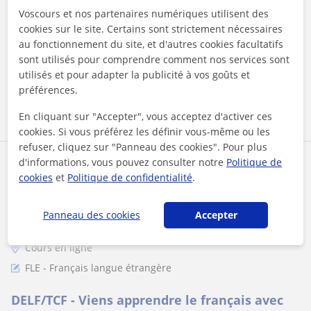
Te ofrezco clases personalizadas y on line, hechas pensando
Voscours et nos partenaires numériques utilisent des
en tus necesidades. Deseo compartir mi idioma y mi cultura y
cookies sur le site. Certains sont strictement nécessaires
aprender también d...
au fonctionnement du site, et d'autres cookies facultatifs
sont utilisés pour comprendre comment nos services sont
utilisés et pour adapter la publicité à vos goûts et
préférences.
voir plus
Contacter
En cliquant sur "Accepter", vous acceptez d'activer ces
cookies. Si vous préférez les définir vous-même ou les
refuser, cliquez sur "Panneau des cookies". Pour plus
d'informations, vous pouvez consulter notre
Politique de
Cora
cookies
et
Politique de confidentialité
.
★
4,9
(11 avis)
1er cours offert
Panneau des cookies
Accepter
Cours en ligne
FLE - Français langue étrangère
DELF/TCF - Viens apprendre le français avec