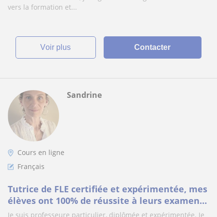
vers la formation et...
voir plus
Contacter
Sandrine
Cours en ligne
Français
Tutrice de FLE certifiée et expérimentée, mes
élèves ont 100% de réussite à leurs examens
de langue française
Je suis professeure particulier, diplômée et expérimentée. Je