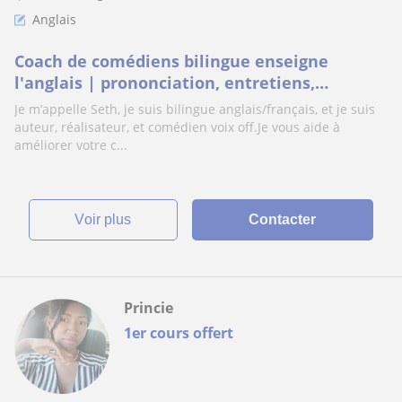
Anglais
Coach de comédiens bilingue enseigne
l'anglais | prononciation, entretiens,
présentations, prise de parole
Je m’appelle Seth, je suis bilingue anglais/français, et je suis
auteur, réalisateur, et comédien voix off.Je vous aide à
améliorer votre c...
voir plus
Contacter
Princie
1er cours offert