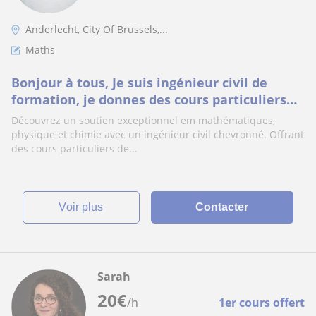
Anderlecht, City Of Brussels,...
Maths
Bonjour à tous, Je suis ingénieur civil de
formation, je donnes des cours particuliers
en Maths, Physique er chimie
Découvrez un soutien exceptionnel em mathématiques,
physique et chimie avec un ingénieur civil chevronné. Offrant
des cours particuliers de...
voir plus
Contacter
Sarah
20
€
/h
1er cours offert