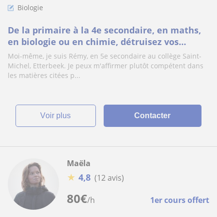
Biologie
De la primaire à la 4e secondaire, en maths,
en biologie ou en chimie, détruisez vos
difficultés, ou/et apprenez avec joie
Moi-même, je suis Rémy, en 5e secondaire au collège Saint-
Michel, Etterbeek. Je peux m'affirmer plutôt compétent dans
les matières citées p...
voir plus
Contacter
Maëla
★
4,8
(12 avis)
80
€
/h
1er cours offert