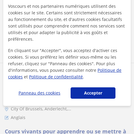
Voscours et nos partenaires numériques utilisent des
?? Besoin d’un coup de pouce en mathématiques ? ?? Je suis
cookies sur le site. Certains sont strictement nécessaires
là pour vous aider à exceller ! Vous trouvez les
mathématiques compliquées ou av...
au fonctionnement du site, et d'autres cookies facultatifs
sont utilisés pour comprendre comment nos services sont
utilisés et pour adapter la publicité à vos goûts et
préférences.
voir plus
Contacter
En cliquant sur "Accepter", vous acceptez d'activer ces
cookies. Si vous préférez les définir vous-même ou les
refuser, cliquez sur "Panneau des cookies". Pour plus
d'informations, vous pouvez consulter notre
Politique de
Jim
cookies
et
Politique de confidentialité
.
20
€
/h
1er cours offert
Panneau des cookies
Accepter
City Of Brussels, Anderlecht,...
Anglais
Cours vivants pour apprendre ou se mettre à