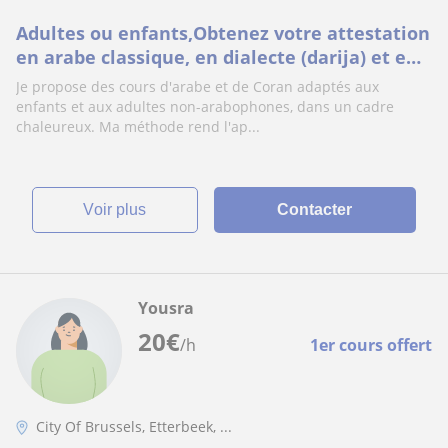
Adultes ou enfants,Obtenez votre attestation
en arabe classique, en dialecte (darija) et en
Coran avec l'Association Erpenus !
Je propose des cours d'arabe et de Coran adaptés aux
enfants et aux adultes non-arabophones, dans un cadre
chaleureux. Ma méthode rend l'ap...
voir plus
Contacter
Yousra
20
€
/h
1er cours offert
City Of Brussels, Etterbeek, ...