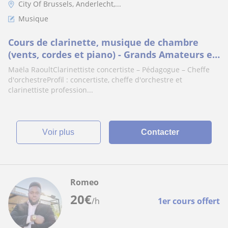
City Of Brussels, Anderlecht,...
Musique
Cours de clarinette, musique de chambre
(vents, cordes et piano) - Grands Amateurs et
perfectionnement pour futurs professionnels
Maëla RaoultClarinettiste concertiste – Pédagogue – Cheffe
d'orchestreProfil : concertiste, cheffe d'orchestre et
clarinettiste profession...
voir plus
Contacter
Romeo
20
€
/h
1er cours offert