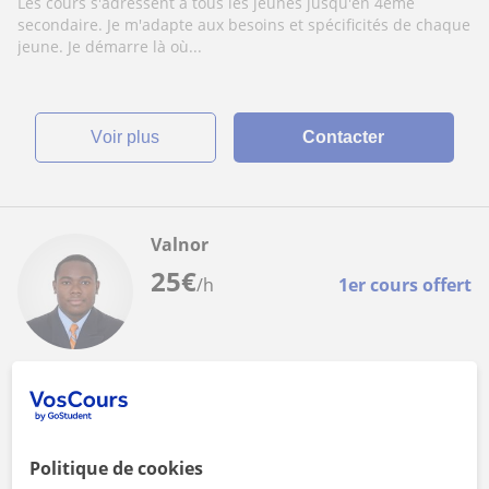
Les cours s'adressent à tous les jeunes jusqu'en 4ème
secondaire. Je m'adapte aux besoins et spécificités de chaque
jeune. Je démarre là où...
voir plus
Contacter
Valnor
25
€
/h
1er cours offert
Anderlecht
Maths
cours de mathématiques pour les élèves
Politique de cookies
fondamentales