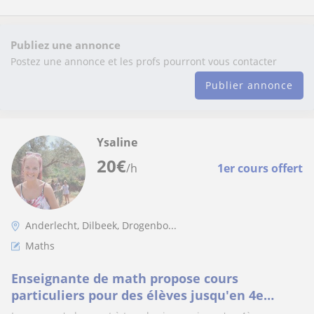
Publiez une annonce
Postez une annonce et les profs pourront vous contacter
Publier annonce
Ysaline
20
€
/h
1er cours offert
Anderlecht, Dilbeek, Drogenbo...
Maths
Enseignante de math propose cours
particuliers pour des élèves jusqu'en 4e
secondaire