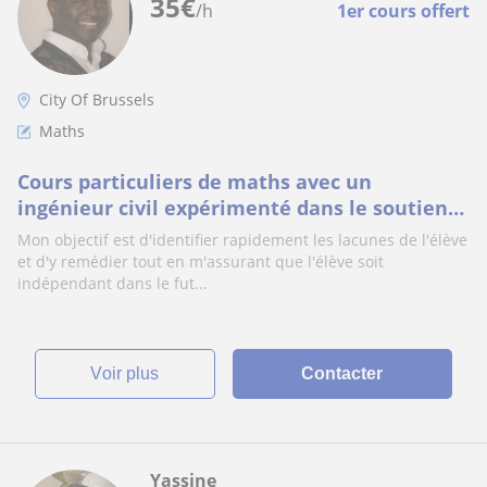
35
€
/h
1er cours offert
City Of Brussels
Maths
Cours particuliers de maths avec un
ingénieur civil expérimenté dans le soutien
scolaire
Mon objectif est d'identifier rapidement les lacunes de l'élève
et d'y remédier tout en m'assurant que l'élève soit
indépendant dans le fut...
voir plus
Contacter
Yassine