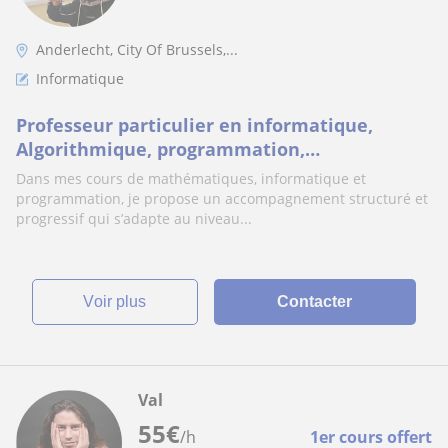
Anderlecht, City Of Brussels,...
Informatique
Professeur particulier en informatique,
Algorithmique, programmation,
Mathématiques, Ingénieur Industrielle en
Dans mes cours de mathématiques, informatique et
informatique
programmation, je propose un accompagnement structuré et
progressif qui s’adapte au niveau...
voir plus
Contacter
Val
55
€
/h
1er cours offert