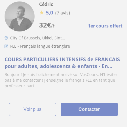
Cédric
★
5,0
(7 avis)
32
€
/h
1er cours offert
City Of Brussels, Ukkel, Sint...
FLE - Français langue étrangère
COURS PARTICULIERS INTENSIFS de FRANCAIS
pour adultes, adolescents & enfants - En
présentiel & online / PRIVATE INTENSIVE
Bonjour ! Je suis fraîchement arrivé sur VosCours. N'hésitez
FRENCH COURSES for adults, teens & children
pas à me contacter ! J'enseigne le français FLE en tant que
- Face-to-face & online
professeur part...
voir plus
Contacter