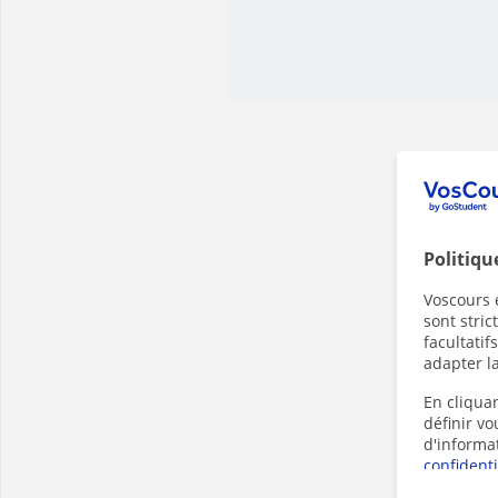
Politiqu
Voscours e
sont stri
facultatif
adapter la
En cliquan
définir v
d'informa
confidenti