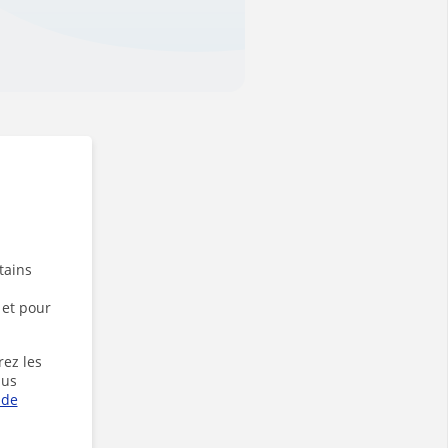
tains
 et pour
rez les
lus
 de