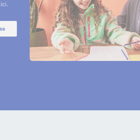
ici.
se