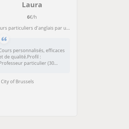
Laura
6
€/h
rs particuliers d'anglais par un professeur passionné et expérimenté
Cours personnalisés, efficaces
et de qualité.Profil :
Professeur particulier (30
ans...
City of Brussels