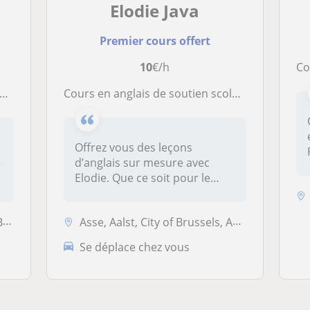
Elodie Java
Premier cours offert
10
€/h
Cou
Cours en anglais de soutien scolaire, aide au devoir au rattrapage, ou donner des cours pour pouvoir parler l’anglais
e
Offrez vous des leçons
e
d’anglais sur mesure avec
Elodie. Que ce soit pour le
soutien...
..
Asse, Aalst, City of Brussels, Affligem, Ganshoren, Merchtem, Opwijk, ...
Se déplace chez vous