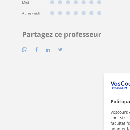
Midi
Après-midi
Partagez ce professeur
Politiqu
Voscours e
sont stri
facultatif
adapter la