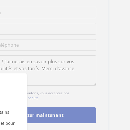
ur l'un des deux boutons, vous acceptez nos
ales
et de
confidentialité
tains
Contacter maintenant
 et pour