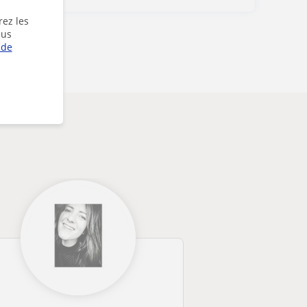
rez les
lus
 de