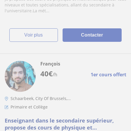
l'universitaire)
niveaux et toutes spécialisations, allant du secondaire à
l'universitaire.La mét...
voir plus
Contacter
François
40
€
/h
1er cours offert
Schaarbeek, City Of Brussels,...
Primaire et Collège
Enseignant dans le secondaire supérieur,
propose des cours de physique et