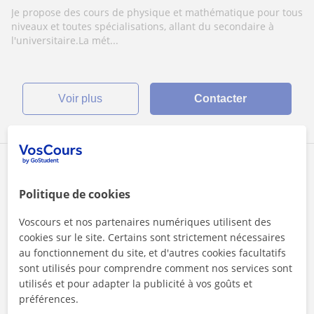
mathématique pour tous
Je propose des cours de physique et mathématique pour tous
niveaux/spécialisation
niveaux et toutes spécialisations, allant du secondaire à
l'universitaire.La mét...
voir plus
Contacter
Jérémie
20
€
/h
1er cours offert
Politique de cookies
Voscours et nos partenaires numériques utilisent des
cookies sur le site. Certains sont strictement nécessaires
Anderlecht, Saint-Josse-Ten-N...
au fonctionnement du site, et d'autres cookies facultatifs
sont utilisés pour comprendre comment nos services sont
Primaire et Collège
utilisés et pour adapter la publicité à vos goûts et
préférences.
Jeune prof propose des cours de latin et grec