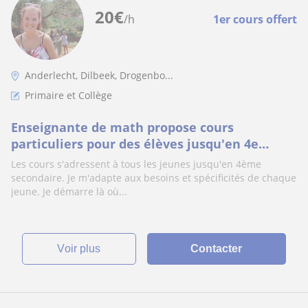
20
€
/h
1er cours offert
Anderlecht, Dilbeek, Drogenbo...
Primaire et Collège
Enseignante de math propose cours
particuliers pour des élèves jusqu'en 4e
secondaire
Les cours s'adressent à tous les jeunes jusqu'en 4ème
secondaire. Je m'adapte aux besoins et spécificités de chaque
jeune. Je démarre là où...
voir plus
Contacter