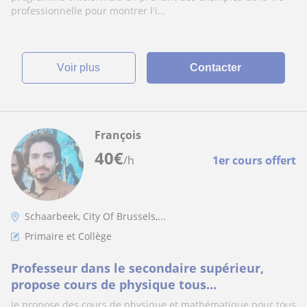
professionnelle pour montrer l'i...
voir plus
Contacter
François
40
€
/h
1er cours offert
Schaarbeek, City Of Brussels,...
Primaire et Collège
Professeur dans le secondaire supérieur,
propose cours de physique tous
niveaux/spécialisations (secondaire à
Je propose des cours de physique et mathématique pour tous