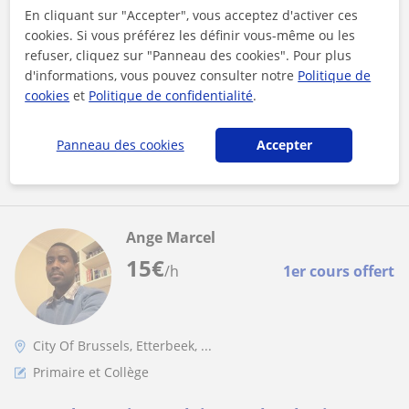
(soutien)
En cliquant sur "Accepter", vous acceptez d'activer ces
cookies. Si vous préférez les définir vous-même ou les
Je m'appelle Jérémie et j'enseigne le latin et le grec ancien à
Bruxelles depuis 7ans. Je propose de revoir les bases
refuser, cliquez sur "Panneau des cookies". Pour plus
grammaticales, des te...
d'informations, vous pouvez consulter notre
Politique de
cookies
et
Politique de confidentialité
.
Panneau des cookies
Accepter
voir plus
Contacter
Ange Marcel
15
€
/h
1er cours offert
City Of Brussels, Etterbeek, ...
Primaire et Collège