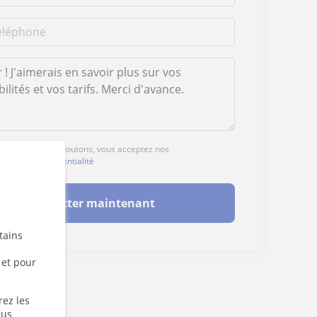
ur l'un des deux boutons, vous acceptez nos
ales
et de
confidentialité
Contacter maintenant
tains
 et pour
rez les
lus