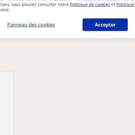
tions, vous pouvez consulter notre
Politique de cookies
et
Politique
alité
.
Panneau des cookies
Accepter
ec à City of Brussels susceptibles de vous int