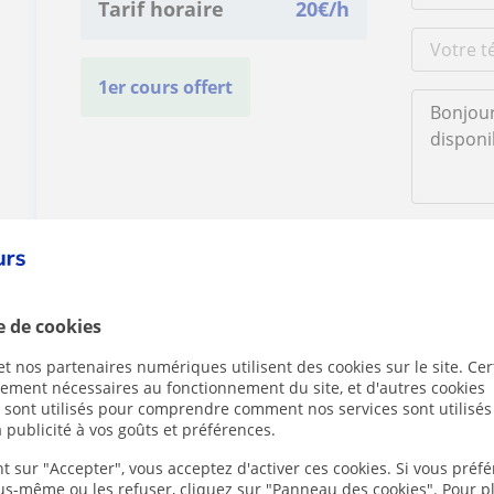
Tarif horaire
20
€/h
1er cours offert
En cliquant s
mentions lég
e de cookies
t nos partenaires numériques utilisent des cookies sur le site. Cer
ctement nécessaires au fonctionnement du site, et d'autres cookies
s sont utilisés pour comprendre comment nos services sont utilisés
Des problèmes avec ce profil ?
Signalez-le
 publicité à vos goûts et préférences.
t sur "Accepter", vous acceptez d'activer ces cookies. Si vous préfé
ous-même ou les refuser, cliquez sur "Panneau des cookies". Pour p