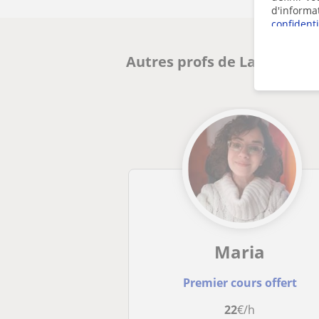
d'informa
confidenti
Autres profs de Latin et Gr
Maria
Premier cours offert
22
€/h