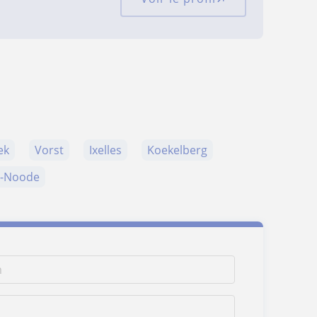
ek
Vorst
Ixelles
Koekelberg
en-Noode