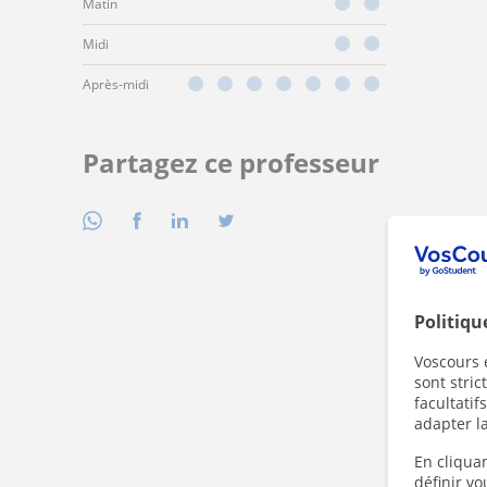
Matin
Midi
Après-midi
Partagez ce professeur
Politiqu
Voscours e
sont stri
facultatif
adapter la
En cliquan
définir v