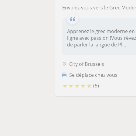
Envolez-vous vers le Grec Moderne : Apprenez en Ligne avec un Expert Passionné
Apprenez le grec moderne en
ligne avec passion !Vous rêve
de parler la langue de Pl...
City of Brussels
Se déplace chez vous
★
★
★
★
★
(5)