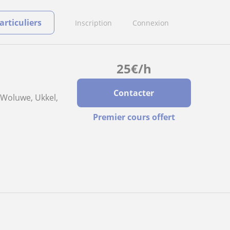
rticuliers
Inscription
Connexion
25
€
/h
Contacter
s-Woluwe, Ukkel,
Premier cours offert