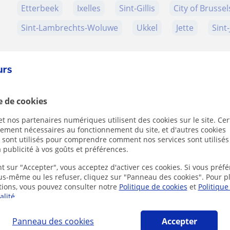
Etterbeek
Ixelles
Sint-Gillis
City of Brussel
Sint-Lambrechts-Woluwe
Ukkel
Jette
Sint
Contactez Frédéric
e de cookies
t nos partenaires numériques utilisent des cookies sur le site. Cer
ctement nécessaires au fonctionnement du site, et d'autres cookies
Tarif horaire
25
€/h
s sont utilisés pour comprendre comment nos services sont utilisés
 publicité à vos goûts et préférences.
t sur "Accepter", vous acceptez d'activer ces cookies. Si vous préfé
1er cours offert
ous-même ou les refuser, cliquez sur "Panneau des cookies". Pour p
tions, vous pouvez consulter notre
Politique de cookies
et
Politique
alité
.
Panneau des cookies
Accepter