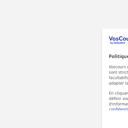
Politiqu
Voscours e
sont stri
facultatif
adapter la
En cliquan
définir v
d'informa
confidenti