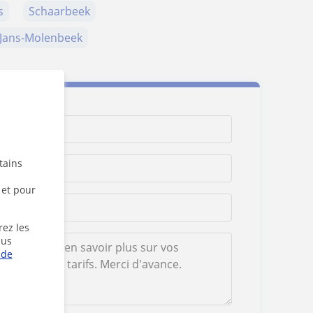
s
Schaarbeek
-Jans-Molenbeek
tains
 et pour
rez les
lus
 de