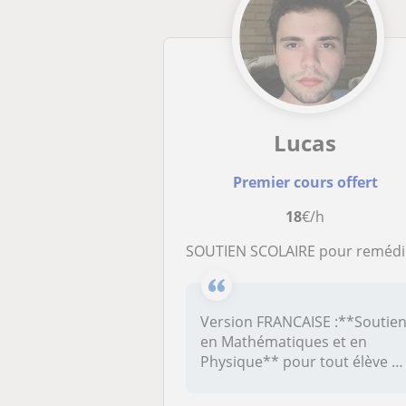
Lucas
Premier cours offert
18
€/h
SOUTIEN SCOLAIRE pour remédier à l'échec et viser l'UNIVERSITE
Version FRANCAISE :**Soutie
en Mathématiques et en
Physique** pour tout élève d
se...