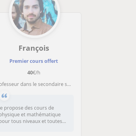
François
Premier cours offert
40
€/h
sseur dans le secondaire supérieur, propose cours de physique tous niveaux/spécialisations (secondaire à l'universitaire)
Je propose des cours de
physique et mathématique
pour tous niveaux et toutes
spécial...