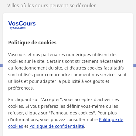
Villes où les cours peuvent se dérouler
Sint-Jans-Molenbeek
Sint-Gillis
Schaarbeek
Saint-Josse-ten-Noode
Koekelberg
Ixelles
Etterbeek
Politique de cookies
City of Brussels
Voscours et nos partenaires numériques utilisent des
cookies sur le site. Certains sont strictement nécessaires
au fonctionnement du site, et d'autres cookies facultatifs
sont utilisés pour comprendre comment nos services sont
utilisés et pour adapter la publicité à vos goûts et
Contactez Pascal
préférences.
Tarif horaire
21
€/h
En cliquant sur "Accepter", vous acceptez d'activer ces
cookies. Si vous préférez les définir vous-même ou les
refuser, cliquez sur "Panneau des cookies". Pour plus
1er cours offert
d'informations, vous pouvez consulter notre
Politique de
cookies
et
Politique de confidentialité
.