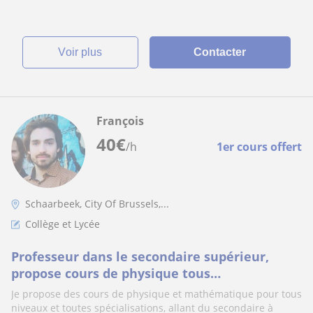
voir plus
Contacter
François
40
€
/h
1er cours offert
Schaarbeek, City Of Brussels,...
Collège et Lycée
Professeur dans le secondaire supérieur,
propose cours de physique tous
niveaux/spécialisations (secondaire à
Je propose des cours de physique et mathématique pour tous
l'universitaire)
niveaux et toutes spécialisations, allant du secondaire à