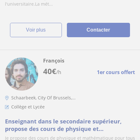
l'universitaire.La mét...
voir plus
Contacter
François
40
€
/h
1er cours offert
Schaarbeek, City Of Brussels,...
Collège et Lycée
Enseignant dans le secondaire supérieur,
propose des cours de physique et
mathématique pour tous
Je propose des cours de physique et mathématique pour tous