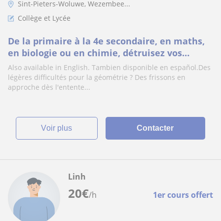
Sint-Pieters-Woluwe, Wezembee...
Collège et Lycée
De la primaire à la 4e secondaire, en maths,
en biologie ou en chimie, détruisez vos
difficultés, ou/et apprenez avec joie
Also available in English. Tambien disponible en español.Des
légères difficultés pour la géométrie ? Des frissons en
approche dès l'entente...
voir plus
Contacter
Linh
20
€
/h
1er cours offert