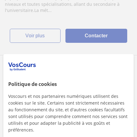
niveaux/spécialisation
niveaux et toutes spécialisations, allant du secondaire à
l'universitaire.La mét...
voir plus
Contacter
Jérémie
20
€
/h
1er cours offert
Politique de cookies
Voscours et nos partenaires numériques utilisent des
Anderlecht, Saint-Josse-Ten-N...
cookies sur le site. Certains sont strictement nécessaires
au fonctionnement du site, et d'autres cookies facultatifs
Collège et Lycée
sont utilisés pour comprendre comment nos services sont
utilisés et pour adapter la publicité à vos goûts et
Jeune prof propose des cours de latin et grec
préférences.
(soutien)