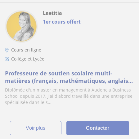
Laetitia
1er cours offert
Cours en ligne
Collège et Lycée
Professeure de soutien scolaire multi-
matières (français, mathématiques, anglais,
espagnol, SES, histoire-géographie,
Diplômée d'un master en management à Audencia Business
philosophie)
School depuis 2017, j'ai d'abord travaillé dans une entreprise
spécialisée dans le s...
voir plus
Contacter