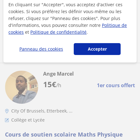
En cliquant sur "Accepter", vous acceptez d'activer ces
Je m'appelle Jérémie et j'enseigne le latin et le grec ancien à
Bruxelles depuis 7ans. Je propose de revoir les bases
cookies. Si vous préférez les définir vous-même ou les
grammaticales, des te...
refuser, cliquez sur "Panneau des cookies". Pour plus
d'informations, vous pouvez consulter notre
Politique de
cookies
et
Politique de confidentialité
.
voir plus
Contacter
Panneau des cookies
Accepter
Ange Marcel
15
€
/h
1er cours offert
City Of Brussels, Etterbeek, ...
Collège et Lycée
Cours de soutien scolaire Maths Physique