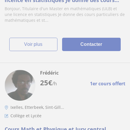
licence en statistiques Je donne des cours
particuliers de mathématiques et
Bonjour, Titulaire d'un Master en mathématiques (ULB) et
Statistiques
une licence en statistiques Je donne des cours particuliers de
mathématiques et st...
voir plus
Contacter
Frédéric
25
€
/h
1er cours offert
Ixelles, Etterbeek, Sint-Gill...
Collège et Lycée
Cours Math et Physique et Jury central