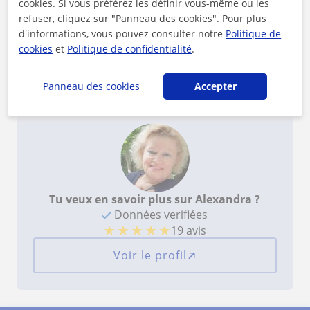
cookies. Si vous préférez les définir vous-même ou les
refuser, cliquez sur "Panneau des cookies". Pour plus
Reconnaissances
d'informations, vous pouvez consulter notre
Politique de
cookies
et
Politique de confidentialité
.
Professeur(e) vérifié(e)
Alexandra fait partie de notre programme de
confiance
Panneau des cookies
Accepter
Tu veux en savoir plus sur Alexandra ?
Données verifiées
★
★
★
★
★
19 avis
Voir le profil