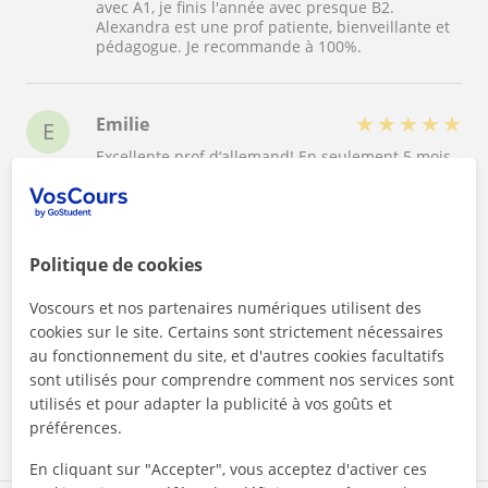
avec A1, je finis l'année avec presque B2.
Alexandra est une prof patiente, bienveillante et
pédagogue. Je recommande à 100%.
★
★
★
★
★
Emilie
E
Excellente prof d‘allemand! En seulement 5 mois,
elle m‘a aidé, avec environ trois cours par
semaine, à passer d’un A1/A2 à un bon B2 (avec
bien sûr beaucoup de travail personnel entre
Voir plus
chaque cours). Beaucoup d’expression orale, de
grammaire et de vocabulaire. Merci pour tout!
Politique de cookies
Super rapport qualité/prix, je recommande
vivement!
★
★
★
★
★
Zina Faouzi
Z
Voscours et nos partenaires numériques utilisent des
Excellente professeure, très gentille, arrangeante
cookies sur le site. Certains sont strictement nécessaires
et surtout toujours à l’écoute. J’ai beaucoup
au fonctionnement du site, et d'autres cookies facultatifs
progressé grâce à elle !
sont utilisés pour comprendre comment nos services sont
utilisés et pour adapter la publicité à vos goûts et
préférences.
Voir tous les avis
En cliquant sur "Accepter", vous acceptez d'activer ces