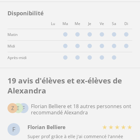
Disponibilité
Lu
Ma
Me
Je
Ve
Sa
Di
Matin
Midi
Après-midi
19 avis d'élèves et ex-élèves de
Alexandra
Florian Belliere et 18 autres personnes ont
Z
E
F
recommandé Alexandra
★
★
★
★
★
Florian Belliere
F
Super prof grâce à elle j'ai commencé l'année