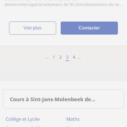
devoirsinterrogationsexamens de fin d’annéeexamens de se...
voir plus
Contacter
...
1
2
3
4
...
Cours à Sint-Jans-Molenbeek de…
Collège et Lycée
Maths