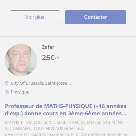
voir plus
Contacter
Zafer
25
€
/h
City Of Brussels, Saint-Josse...
Physique
Professeur de MATHS-PHYSIQUE (+16 années
d'exp.) donne cours en 3ème-6ème années
d'enseignement secondaire, tous niveaux, à
MATHS-PHYSIQUE (3EME-6EME ANNÉES D'ENSEIGNEMENT
Bruxelles et en périphérie
SECONDAIRE, TOUS NIVEAUX)aides aux
devoirsinterrogationsexamens de fin d’annéeexamens de se...