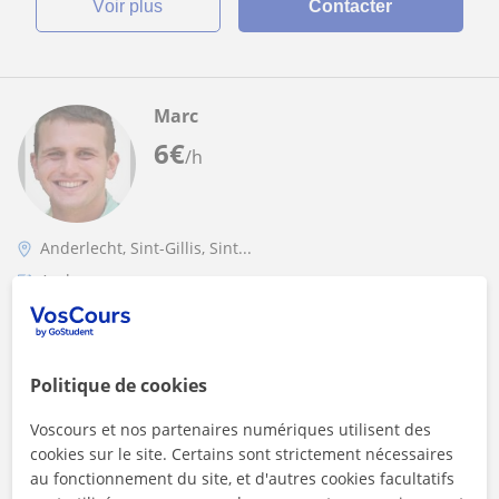
voir plus
Contacter
Marc
6
€
/h
Anderlecht, Sint-Gillis, Sint...
Arabe
Cours particuliers de langue ARABE (littéraire
ou levantin)
Politique de cookies
Cours particuliers de langue ARABE (littéraire ou levantin)
,collectifs ou individuels. Tout les niveaux. Premier cours
Voscours et nos partenaires numériques utilisent des
GRATUIT. Pour plus...
cookies sur le site. Certains sont strictement nécessaires
au fonctionnement du site, et d'autres cookies facultatifs