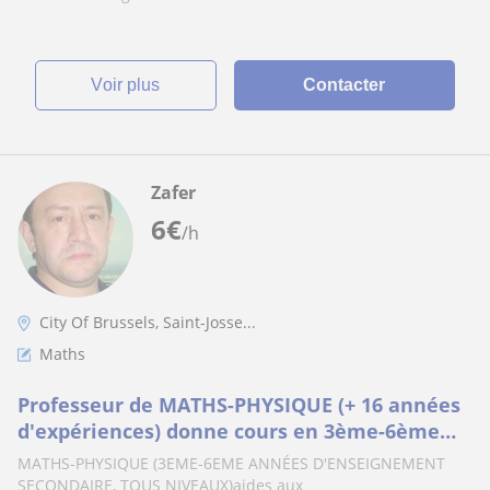
voir plus
Contacter
Zafer
6
€
/h
City Of Brussels, Saint-Josse...
Maths
Professeur de MATHS-PHYSIQUE (+ 16 années
d'expériences) donne cours en 3ème-6ème
années d'enseignement secondaire, tous
MATHS-PHYSIQUE (3EME-6EME ANNÉES D'ENSEIGNEMENT
niveaux
SECONDAIRE, TOUS NIVEAUX)aides aux