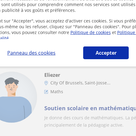
Hicham
s sont utilisés pour comprendre comment nos services sont utilisés
 publicité à vos goûts et préférences.
Koekelberg
Français
t sur "Accepter", vous acceptez d'activer ces cookies. Si vous préfé
ous-même ou les refuser, cliquez sur "Panneau des cookies". Pour p
tions, vous pouvez consulter notre
Politique de cookies
et
Politique
Professeur niveau primaire seco
alité
.
Panneau des cookies
Accepter
Eliezer
City Of Brussels, Saint-Josse...
Maths
Soutien scolaire en mathématiq
Je donne des cours de mathématiques. La péda
principalement de la pédagogie active.