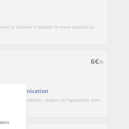
serai je souhaite m'adapter le mieux possible au
...
6
€
/h
t de communication
a pédagogie moderne : respect de l'apprenant, dans
te...
tains