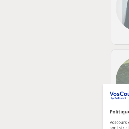
Politiqu
Voscours e
sont stri