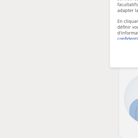
facultatif
adapter la
En cliquan
définir v
d'informa
confidenti