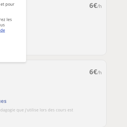
6
€
 et pour
/h
rez les
lus
 de
ndaire
6
€
/h
ues
gogie que j'utilise lors des cours est