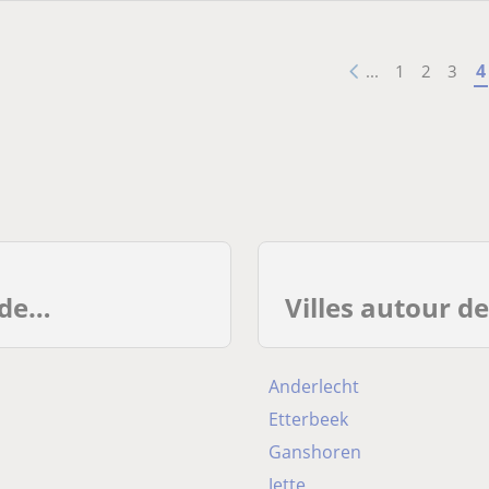
4
...
1
2
3
 de…
Villes autour d
Anderlecht
Etterbeek
Ganshoren
Jette