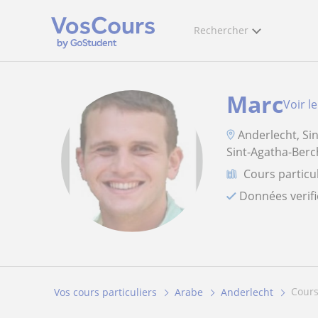
Rechercher
Marc
Voir le
Anderlecht, Sin
Sint-Agatha-Berc
Cours particu
Données verif
cour
Vos cours particuliers
Arabe
Anderlecht