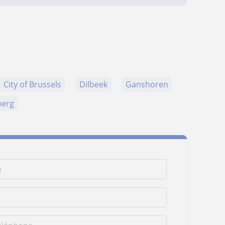
City of Brussels
Dilbeek
Ganshoren
berg