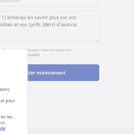
ur l'un des deux boutons, vous acceptez nos
ales
et de
confidentialité
Contacter maintenant
tains
 et pour
rez les
lus
 de