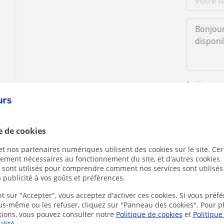
En cliquant s
mentions lég
e de cookies
t nos partenaires numériques utilisent des cookies sur le site. Cer
ctement nécessaires au fonctionnement du site, et d'autres cookies
s sont utilisés pour comprendre comment nos services sont utilisés
Des problèmes avec ce profil ?
Signalez-le
 publicité à vos goûts et préférences.
t sur "Accepter", vous acceptez d'activer ces cookies. Si vous préfé
ous-même ou les refuser, cliquez sur "Panneau des cookies". Pour p
tions, vous pouvez consulter notre
Politique de cookies
et
Politique
alité
.