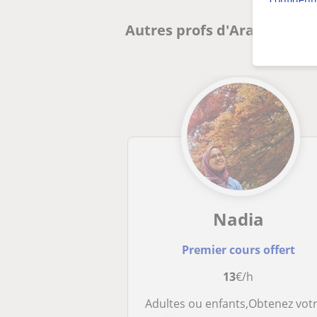
Autres profs d'Arabe à And
Nadia
Premier cours offert
13
€/h
Adultes ou enfants,Obtenez votre attestation en arabe classique, en dialecte (darija) et en Coran avec l'Association Erpenus 