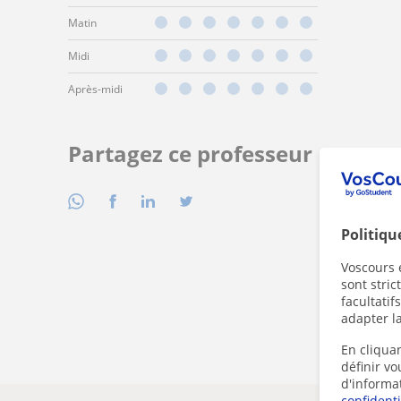
Matin
Midi
Après-midi
Partagez ce professeur
Politiqu
Voscours e
sont stri
facultatif
adapter la
En cliquan
définir v
d'informa
confidenti