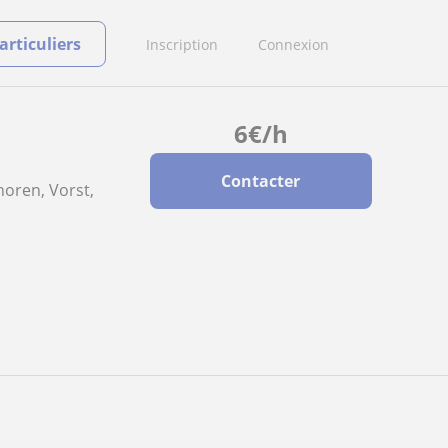
rticuliers
Inscription
Connexion
6
€
/h
Contacter
horen, Vorst,