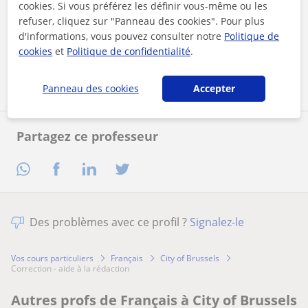
cookies. Si vous préférez les définir vous-même ou les
En cliquant sur l'un des deux boutons, vous acceptez nos
refuser, cliquez sur "Panneau des cookies". Pour plus
mentions légales
et de
confidentialité
d'informations, vous pouvez consulter notre
Politique de
cookies
et
Politique de confidentialité
.
Contacter maintenant
Panneau des cookies
Accepter
Partagez ce professeur
Des problèmes avec ce profil ?
Signalez-le
Vos cours particuliers
Français
City of Brussels
correction - aide à la rédaction
Autres profs de Français à City of Brussels