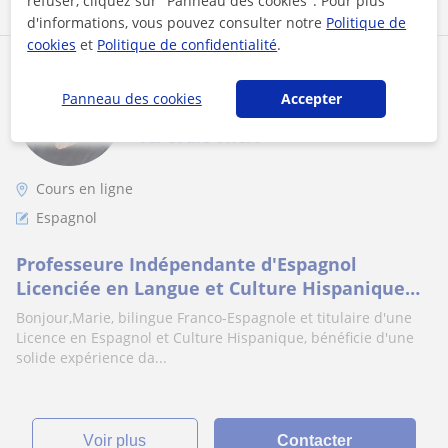
refuser, cliquez sur "Panneau des cookies". Pour plus
d'informations, vous pouvez consulter notre
Politique de
cookies
et
Politique de confidentialité
.
Marie
★
5,0
Panneau des cookies
(31 avis)
Accepter
1er cours offert
Cours en ligne
Espagnol
Professeure Indépendante d'Espagnol
Licenciée en Langue et Culture Hispanique
propose cours personnalisés individuels et en
Bonjour,Marie, bilingue Franco-Espagnole et titulaire d'une
groupe
Licence en Espagnol et Culture Hispanique, bénéficie d'une
solide expérience da...
voir plus
Contacter