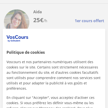
Aida
25
€
/h
1er cours offert
Cours en ligne
Espagnol
Politique de cookies
Cours d'espagnol individuels et en groupe
Voscours et nos partenaires numériques utilisent des
avec prof native
cookies sur le site. Certains sont strictement nécessaires
¡Hola! Me llamo Aida y voy a ayudarte con tu español :)Je suis
au fonctionnement du site, et d'autres cookies facultatifs
une prof espagnole née à Barcelone qui veut t'aider avec ton
sont utilisés pour comprendre comment nos services sont
espagnol. J'app...
utilisés et pour adapter la publicité à vos goûts et
préférences.
En cliquant sur "Accepter", vous acceptez d'activer ces
voir plus
Contacter
cookies. Si vous préférez les définir vous-même ou les