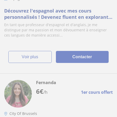
Découvrez l'espagnol avec mes cours
personnalisés ! Devenez fluent en explorant
la langue et la culture
En tant que professeur d'espagnol et d'anglais, je me
distingue par ma passion et mon dévouement à enseigner
ces langues de manière accessi...
voir plus
Contacter
Fernanda
6
€
/h
1er cours offert
City Of Brussels