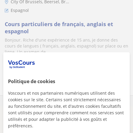
City Of Brussels, Beersel, Br...
Espagnol
Cours particuliers de français, anglais et
espagnol
Bonjour. Riche d'une expérience de 15 ans, je donne des
cours de langues ( français, anglais, espagnol) sur place ou en
ligne. Un examen de...
voir plus
Contacter
Politique de cookies
Voscours et nos partenaires numériques utilisent des
cookies sur le site. Certains sont strictement nécessaires
au fonctionnement du site, et d'autres cookies facultatifs
sont utilisés pour comprendre comment nos services sont
Il semblerait que votre recherche soit très précise.
utilisés et pour adapter la publicité à vos goûts et
Ajustez votre recherche pour voir plus de résultats ou
préférences.
sauvegardez-la, et nous vous préviendrons dès que de