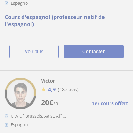
Espagnol
Cours d'espagnol (professeur natif de
l'espagnol)
voir plus
Contacter
Victor
★
4,9
(182 avis)
20
€
/h
1er cours offert
City Of Brussels, Aalst, Affl...
Espagnol