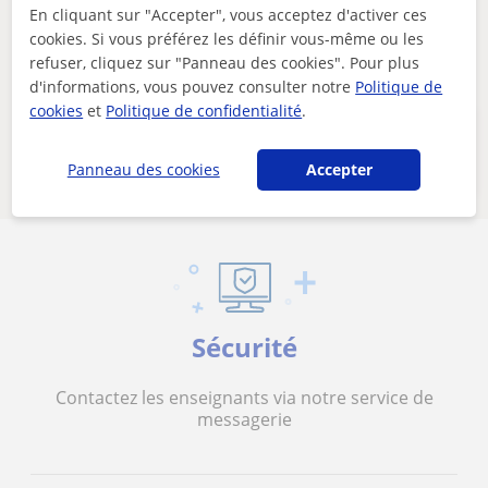
En cliquant sur "Accepter", vous acceptez d'activer ces
nouveaux professeurs seront disponibles.
cookies. Si vous préférez les définir vous-même ou les
refuser, cliquez sur "Panneau des cookies". Pour plus
Supprimer les filtres
Sauvegarder recherche
d'informations, vous pouvez consulter notre
Politique de
cookies
et
Politique de confidentialité
.
Ces professeurs de espagnol en ligne
pourraient aussi vous intéresser
Panneau des cookies
Accepter
Sécurité
Contactez les enseignants via notre service de
messagerie