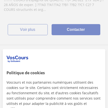
certificat si besoin (cours de langues online
28 AÑOS de exper. ] ???A0 ??A1??A2 ??B1 ??B2 ??C1 C2? 7
avec professeurs natifs)
COURS structurés et org...
voir plus
Contacter
Yeanny
Connecté(e)
1er cours offert
Politique de cookies
Cours en ligne
Voscours et nos partenaires numériques utilisent des
cookies sur le site. Certains sont strictement nécessaires
Espagnol
au fonctionnement du site, et d'autres cookies facultatifs
sont utilisés pour comprendre comment nos services sont
Espagnol avec professeure native |
utilisés et pour adapter la publicité à vos goûts et
Débutants, soutien, conversation & adultes.