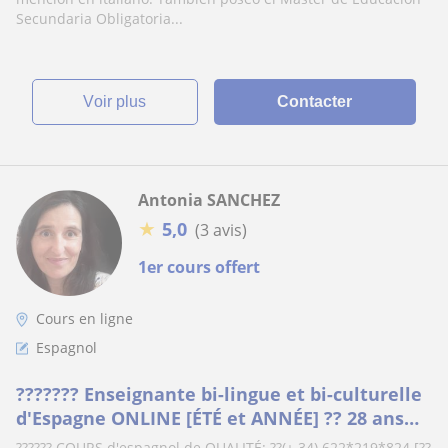
Secundaria Obligatoria...
voir plus
Contacter
Antonia SANCHEZ
★
5,0
(3 avis)
1er cours offert
Cours en ligne
Espagnol
??????? Enseignante bi-lingue et bi-culturelle
d'Espagne ONLINE [ÉTÉ et ANNÉE] ?? 28 ans
d'expér. ?? avec matériel didactique ??
?????? COURS d'espagnol de QUALITÉ: ??(+ 34) 622*219*824 [??