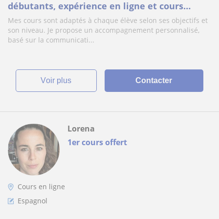
débutants, expérience en ligne et cours
interactifs à distance depuis Paris.
Mes cours sont adaptés à chaque élève selon ses objectifs et
son niveau. Je propose un accompagnement personnalisé,
basé sur la communicati...
voir plus
Contacter
Lorena
1er cours offert
Cours en ligne
Espagnol