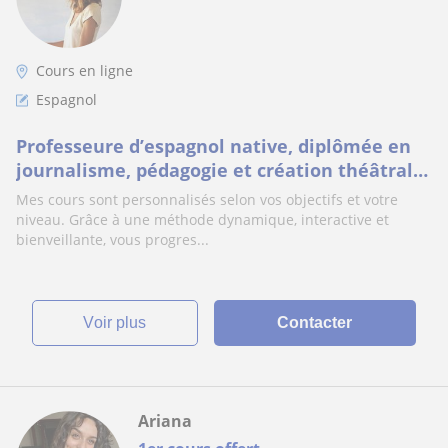
Cours en ligne
Espagnol
Professeure d’espagnol native, diplômée en
journalisme, pédagogie et création théâtrale,
avec plus de 20 ans d’expérience.
Mes cours sont personnalisés selon vos objectifs et votre
niveau. Grâce à une méthode dynamique, interactive et
bienveillante, vous progres...
voir plus
Contacter
Ariana