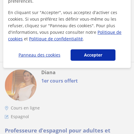
préférences.
Méthode structurée & 1er bilan offert !
Apprentissage dynamique avec supports variés (vidéos,
musique, textes bilingues), explications claires et suivi sur-
En cliquant sur "Accepter", vous acceptez d'activer ces
mesure. Gagnez en conf...
cookies. Si vous préférez les définir vous-même ou les
refuser, cliquez sur "Panneau des cookies". Pour plus
d'informations, vous pouvez consulter notre
Politique de
cookies
et
Politique de confidentialité
.
voir plus
Contacter
Panneau des cookies
Accepter
Diana
1er cours offert
Cours en ligne
Espagnol
Professeure d’espagnol pour adultes et