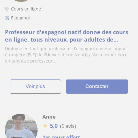
Cours en ligne
Espagnol
Professeur d'espagnol natif donne des cours
en ligne, tous niveaux, pour adultes de
préférance
Diplômé en tant que professeur d'espagnol comme langue
étrangère (ELE) de l'Université de Nebrija. Vaste expérience
en tant que professeur...
voir plus
Contacter
Anne
★
5,0
(5 avis)
1er cours offert