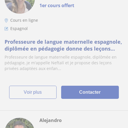
1er cours offert
Cours en ligne
Espagnol
Professeure de langue maternelle espagnole,
diplômée en pédagogie donne des leçons
pour enfants et adultes
Professeure de langue maternelle espagnole, diplômée en
pédagogie, je m'appelle Neftalí et je propose des leçons
privées adaptées aux enfan...
voir plus
Contacter
Alejandro