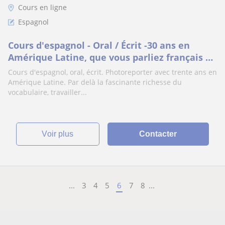
Cours en ligne
Espagnol
Cours d'espagnol - Oral / Écrit -30 ans en
Amérique Latine, que vous parliez français ou
anglais
Cours d'espagnol, oral, écrit. Photoreporter avec trente ans en
Amérique Latine. Par delà la fascinante richesse du
vocabulaire, travailler...
voir plus
Contacter
...
3
4
5
6
7
8
...