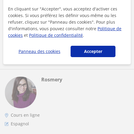
Native — Tous niveaux |
En cliquant sur "Accepter", vous acceptez d'activer ces
Je suis professeure native et je propose des cours d’espagnol
cookies. Si vous préférez les définir vous-même ou les
spécialement conçus pour les francophones, adaptés à tous
refuser, cliquez sur "Panneau des cookies". Pour plus
les niveaux — du dé...
d'informations, vous pouvez consulter notre
Politique de
cookies
et
Politique de confidentialité
.
voir plus
Contacter
Panneau des cookies
Accepter
Rosmery
Cours en ligne
Espagnol