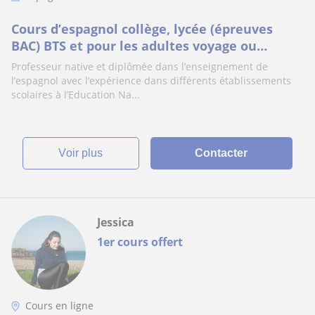
Cours d’espagnol collège, lycée (épreuves
BAC) BTS et pour les adultes voyage ou
entreprise. Progression à l’oral comme à
Professeur native et diplômée dans l’enseignement de
l’écrit
l’espagnol avec l’expérience dans différents établissements
scolaires à l’Education Na...
voir plus
Contacter
Jessica
1er cours offert
Cours en ligne