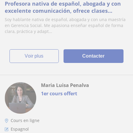
Profesora nativa de español, abogada y con
excelente comunicación, ofrece clases
particulares de español en línea para todos.
Soy hablante nativa de español, abogada y con una maestría
en Gerencia Social. Me apasiona enseñar español de forma
clara, práctica y adapt...
voir plus
Contacter
Maria Luisa Penalva
1er cours offert
Cours en ligne
Espagnol