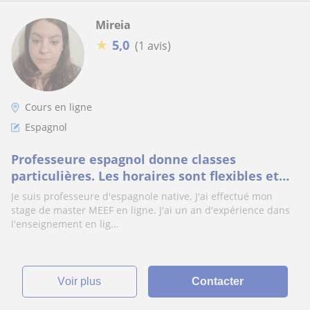
Mireia
★
5,0
(1 avis)
Cours en ligne
Espagnol
Professeure espagnol donne classes
particulières. Les horaires sont flexibles et
ma tarifs est de 25 e/h en ligne
Je suis professeure d'espagnole native. J'ai effectué mon
stage de master MEEF en ligne. J'ai un an d'expérience dans
l'enseignement en lig...
voir plus
Contacter