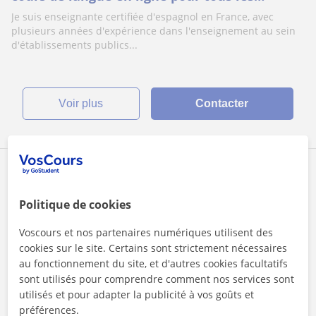
niveaux
Je suis enseignante certifiée d'espagnol en France, avec
plusieurs années d'expérience dans l'enseignement au sein
d'établissements publics...
voir plus
Contacter
Paula
1er cours offert
Politique de cookies
Voscours et nos partenaires numériques utilisent des
cookies sur le site. Certains sont strictement nécessaires
Cours en ligne
au fonctionnement du site, et d'autres cookies facultatifs
Espagnol
sont utilisés pour comprendre comment nos services sont
utilisés et pour adapter la publicité à vos goûts et
Apprenez l’Espagnol avec une Professeure
préférences.