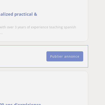
alized practical &
with over 3 years of experience teaching spanish
..
Publier annonce
 20 ans d'expérience