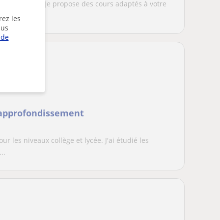
pagnol native. Je propose des cours adaptés à votre
rez les
lus
 de
t approfondissement
ur les niveaux collège et lycée. J'ai étudié les
..