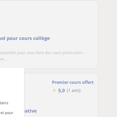
ol pour cours collège
sponible pour vous faire des cours particuliers
as...
Premier cours offert
★
5,0
(1 avis)
tains
fesseure native
 et pour