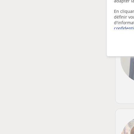
adapter la
En cliquan
définir v
d'informa
confidenti