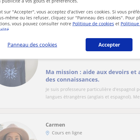
 publicité à vos goûts et préférences.
Bonjour ! Je suis Fernanda, professeure d’es
niveau, avec un travail basé sur la convers...
t sur "Accepter", vous acceptez d'activer ces cookies. Si vous préfé
ous-même ou les refuser, cliquez sur "Panneau des cookies". Pour p
tions, vous pouvez consulter notre
Politique de cookies
et
Politique
alité
.
Mélanie
Panneau des cookies
Accepter
Cours en ligne
Espagnol
Ma mission : aide aux devoirs e
des connaissances.
Je suis professeure particulière d'espagnol po
langues étrangères (anglais et espagnol). Me.
Carmen
Cours en ligne