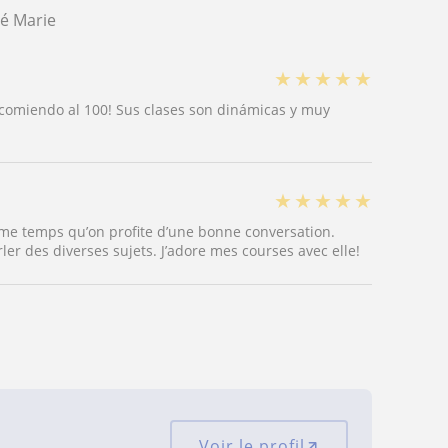
é Marie
★
★
★
★
★
ecomiendo al 100! Sus clases son dinámicas y muy
★
★
★
★
★
me temps qu’on profite d’une bonne conversation.
ler des diverses sujets. J’adore mes courses avec elle!
Voir le profil