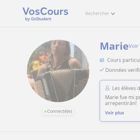
Rechercher
Marie
Voir 
Cours particu
Données verif
Les élèves 
Marie fue mi p
arrepentirán!
Connecté(e)
Voir plus