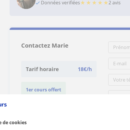
★
★
★
★
★
Données verifiées
2 avis
Contactez Marie
Tarif horaire
18
€/h
1er cours offert
e de cookies
En cliquant s