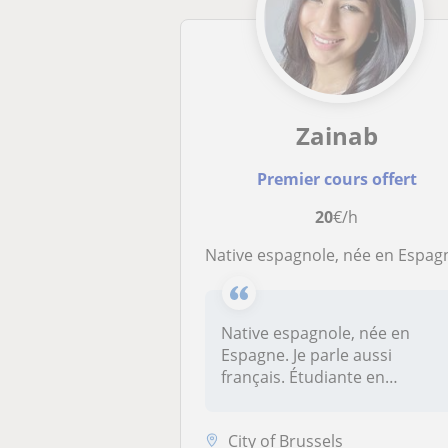
Zainab
Premier cours offert
20
€/h
Native espagnole, née en Espagne. Je parle aussi français. Étudiante en médeci
Native espagnole, née en
Espagne. Je parle aussi
français. Étudiante en
médecine.
City of Brussels