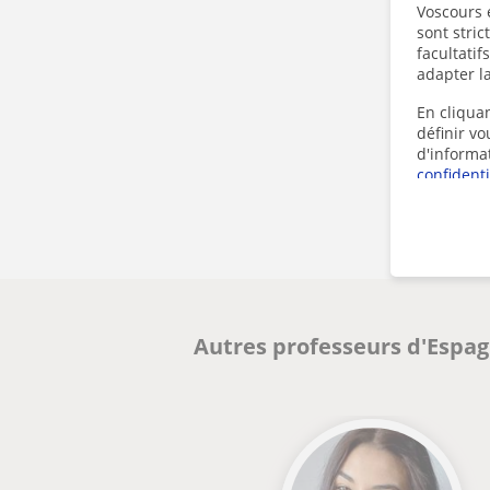
Voscours e
sont stri
facultatif
adapter la
En cliquan
définir v
d'informa
confidenti
Autres professeurs d'Espagn