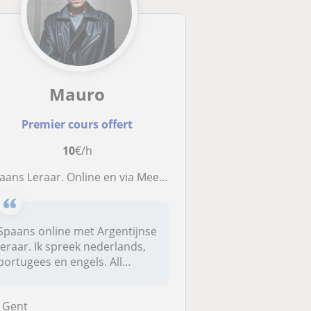
Mauro
Premier cours offert
10
€/h
aans Leraar. Online en via Meet. Alle de Niveau
Spaans online met Argentijnse
leraar. Ik spreek nederlands,
portugees en engels. All...
Gent