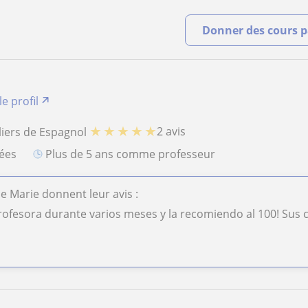
Donner des cours pa
le profil
★
★
★
★
★
2 avis
liers de Espagnol
iées
plus de 5 ans comme professeur
de Marie donnent leur avis :
rofesora durante varios meses y la recomiendo al 100! Sus