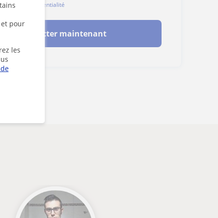
tains
ales
et de
confidentialité
 et pour
Contacter maintenant
rez les
lus
 de