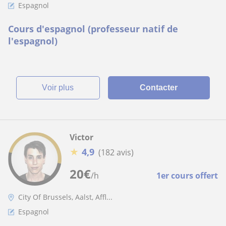
Espagnol
Cours d'espagnol (professeur natif de
l'espagnol)
voir plus
Contacter
Victor
★
4,9
(182 avis)
20
€
/h
1er cours offert
City Of Brussels, Aalst, Affl...
Espagnol