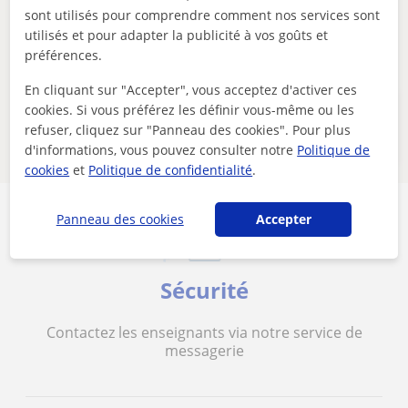
sont utilisés pour comprendre comment nos services sont
nouveaux professeurs seront disponibles.
utilisés et pour adapter la publicité à vos goûts et
Supprimer les filtres
Sauvegarder recherche
préférences.
En cliquant sur "Accepter", vous acceptez d'activer ces
cookies. Si vous préférez les définir vous-même ou les
Ces professeurs de espagnol en ligne
refuser, cliquez sur "Panneau des cookies". Pour plus
pourraient aussi vous intéresser
d'informations, vous pouvez consulter notre
Politique de
cookies
et
Politique de confidentialité
.
Panneau des cookies
Accepter
Sécurité
Contactez les enseignants via notre service de
messagerie