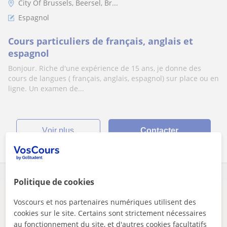
City Of Brussels, Beersel, Br...
Espagnol
Cours particuliers de français, anglais et
espagnol
Bonjour. Riche d'une expérience de 15 ans, je donne des
cours de langues ( français, anglais, espagnol) sur place ou en
ligne. Un examen de...
voir plus
Contacter
Politique de cookies
Il semblerait que votre recherche soit très précise.
Voscours et nos partenaires numériques utilisent des
cookies sur le site. Certains sont strictement nécessaires
Ajustez votre recherche pour voir plus de résultats ou
au fonctionnement du site, et d'autres cookies facultatifs
sauvegardez-la, et nous vous préviendrons dès que de