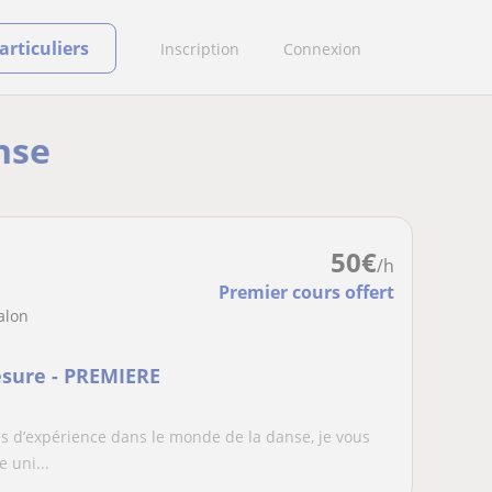
rticuliers
Inscription
Connexion
nse
50
€
/h
Premier cours offert
alon
sure - PREMIERE
s d’expérience dans le monde de la danse, je vous
 uni...