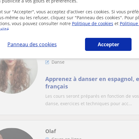
Olivier Ansel Cours De Danse : Co
 publicité à vos goûts et préférences.
L'entreprise "Olivier Ansel Cours De Danse" 
t sur "Accepter", vous acceptez d'activer ces cookies. Si vous préfé
danse grâce à son expérience de danseur pro
ous-même ou les refuser, cliquez sur "Panneau des cookies". Pour p
tions, vous pouvez consulter notre
Politique de cookies
et
Politique
alité
.
Panneau des cookies
Accepter
Maria Noel
Cours en ligne
Danse
Apprenez à danser en espagnol, e
français
Les cours seront préparés en fonction de vos 
danse, exercices et techniques pour acc...
Olaf