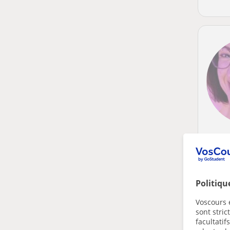
Politiqu
Voscours e
sont stri
facultatif