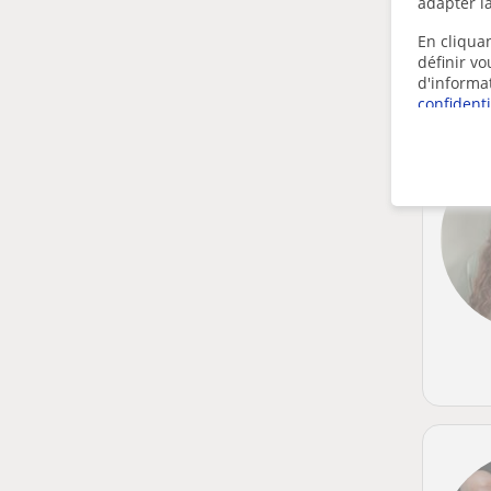
adapter la
En cliquan
définir v
d'informa
confidenti