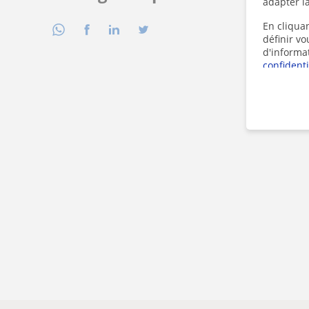
adapter la
En cliquan
définir v
d'informa
confidenti