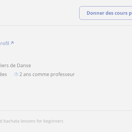
Donner des cours pa
rofil
liers de Danse
iées
2 ans comme professeur
nd bachata lessons for beginners