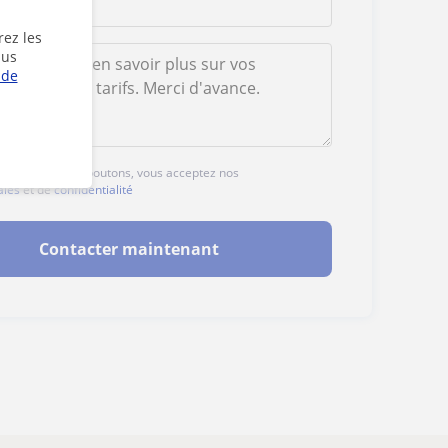
rez les
lus
 de
ur l'un des deux boutons, vous acceptez nos
ales
et de
confidentialité
Contacter maintenant