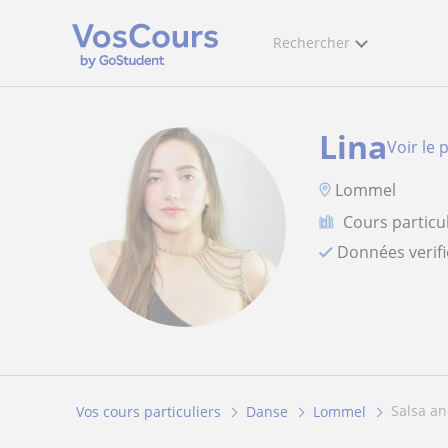
Rechercher
Lina
Voir le p
Lommel
Cours particu
Données verif
salsa a
Vos cours particuliers
Danse
Lommel