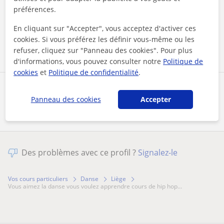
En cliquant sur l'un des deux boutons, vous acceptez nos
mentions légales
et de
confidentialité
préférences.
En cliquant sur "Accepter", vous acceptez d'activer ces
Contacter maintenant
cookies. Si vous préférez les définir vous-même ou les
refuser, cliquez sur "Panneau des cookies". Pour plus
d'informations, vous pouvez consulter notre
Politique de
cookies
et
Politique de confidentialité
.
Partagez ce professeur
Panneau des cookies
Accepter
Des problèmes avec ce profil ?
Signalez-le
Vos cours particuliers
Danse
Liège
vous aimez la danse vous voulez apprendre cours de hip hop...