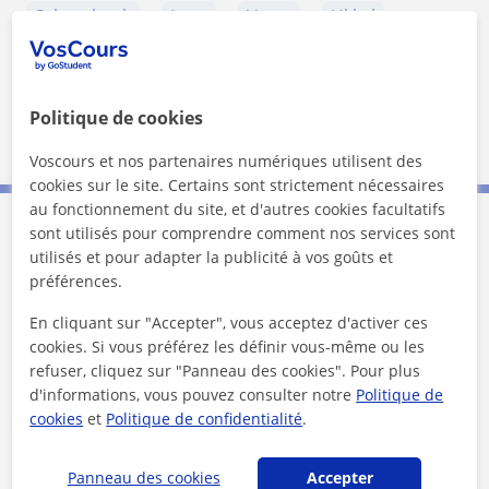
Schaarbeek
Jette
Vorst
Ukkel
Sint-Jans-Molenbeek
Sint-Gillis
Saint-Josse-ten-Noode
Ixelles
Etterbeek
Politique de cookies
City of Brussels
Voscours et nos partenaires numériques utilisent des
cookies sur le site. Certains sont strictement nécessaires
au fonctionnement du site, et d'autres cookies facultatifs
sont utilisés pour comprendre comment nos services sont
Contactez Maddalena
utilisés et pour adapter la publicité à vos goûts et
préférences.
Tarif horaire
50
€/h
En cliquant sur "Accepter", vous acceptez d'activer ces
cookies. Si vous préférez les définir vous-même ou les
1er cours offert
refuser, cliquez sur "Panneau des cookies". Pour plus
d'informations, vous pouvez consulter notre
Politique de
cookies
et
Politique de confidentialité
.
Panneau des cookies
Accepter