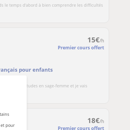
ds le temps d’abord à bien comprendre les difficultés
15
€
/h
Premier cours offert
ançais pour enfants
deux années d’études en sage-femme et je vais
-soigna...
tains
18
€
/h
 et pour
Premier cours offert