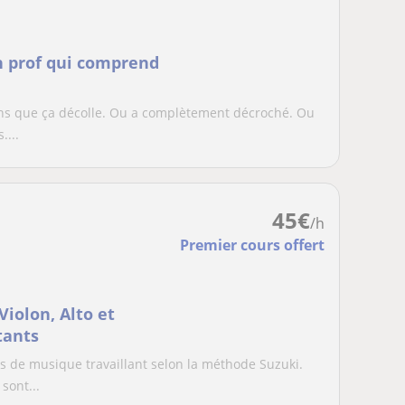
n prof qui comprend
 sans que ça décolle. Ou a complètement décroché. Ou
...
45
€
/h
Premier cours offert
iolon, Alto et
tants
 de musique travaillant selon la méthode Suzuki.
sont...