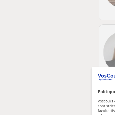
Politiqu
Voscours e
sont stri
facultatif