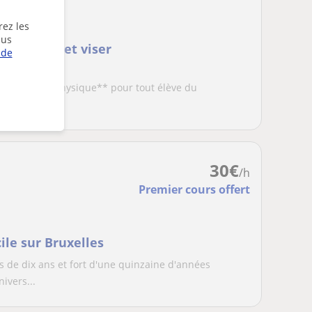
rez les
lus
 l'échec et viser
 de
ques et en Physique** pour tout élève du
s et voulan...
30
€
/h
Premier cours offert
le sur Bruxelles
 de dix ans et fort d'une quinzaine d'années
ivers...