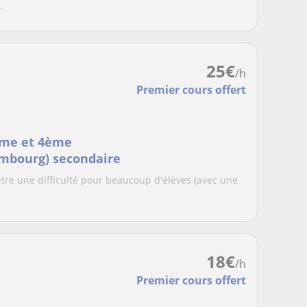
.
25
€
/h
Premier cours offert
ème et 4ème
embourg) secondaire
être une difficulté pour beaucoup d'élèves (avec une
18
€
/h
Premier cours offert