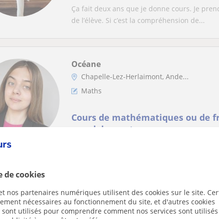
Ça fait deux ans que je donne cours. Je pren
de l’élève. Si c’est la compréhension de...
Océane
Chapelle-Lez-Herlaimont, Ande...
Maths
Cours de mathématiques ou de fr
ou adolescents
Bonjour, je m’appelle Océane. J’ai effectué 
prochainement débuter une formation d’aide
e de cookies
t nos partenaires numériques utilisent des cookies sur le site. Cer
Lucas
ctement nécessaires au fonctionnement du site, et d'autres cookies
s sont utilisés pour comprendre comment nos services sont utilisés
Ixelles, City Of Brussels, Et...