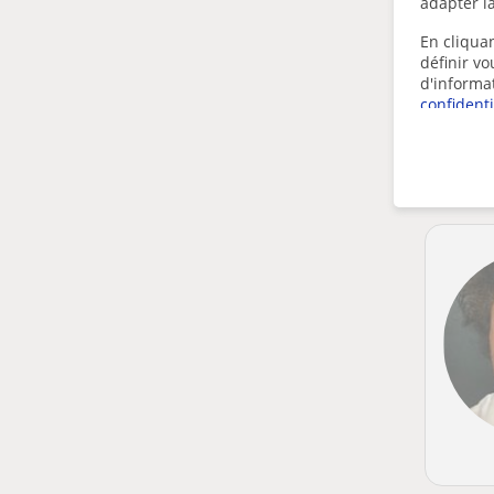
adapter la
En cliquan
définir v
d'informa
confidenti