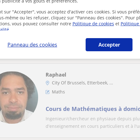
 publicité à vos goûts et préférences.
Physique
t sur "Accepter", vous acceptez d'activer ces cookies. Si vous préfé
ous-même ou les refuser, cliquez sur "Panneau des cookies". Pour p
SOUTIEN SCOLAIRE pour remédier à
tions, vous pouvez consulter notre
Politique de cookies
et
Politique
l'UNIVERSITE
alité
.
Version FRANCAISE : **Soutien en Mathémati
Panneau des cookies
Accepter
secondaire supérieur éprouvant des difficulté
Raphael
City Of Brussels, Etterbeek, ...
Maths
Cours de Mathématiques à domici
Ingenieur/chercheur en physiaue depuis plus
d'enseignement en cours particuliers et à l'un