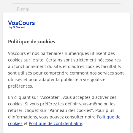
Politique de cookies
Voscours et nos partenaires numériques utilisent des
cookies sur le site. Certains sont strictement nécessaires
au fonctionnement du site, et d'autres cookies facultatifs
sont utilisés pour comprendre comment nos services sont
En cliquant sur l'un des deux boutons, vous acceptez nos
mentions légales
et de
confidentialité
utilisés et pour adapter la publicité à vos goûts et
préférences.
Contacter maintenant
En cliquant sur "Accepter", vous acceptez d'activer ces
cookies. Si vous préférez les définir vous-même ou les
refuser, cliquez sur "Panneau des cookies". Pour plus
d'informations, vous pouvez consulter notre
Politique de
cookies
et
Politique de confidentialité
.
Partagez ce professeur