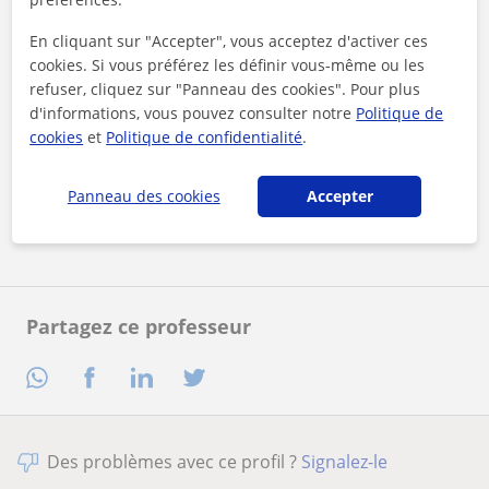
En cliquant sur "Accepter", vous acceptez d'activer ces
cookies. Si vous préférez les définir vous-même ou les
refuser, cliquez sur "Panneau des cookies". Pour plus
d'informations, vous pouvez consulter notre
Politique de
En cliquant sur l'un des deux boutons, vous acceptez nos
cookies
et
Politique de confidentialité
.
mentions légales
et de
confidentialité
Panneau des cookies
Accepter
Contacter maintenant
Partagez ce professeur
Des problèmes avec ce profil ?
Signalez-le