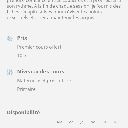
prendre confiance en ses capacités et à progresser à
son rythme. À la fin de chaque session, je fournis des
fiches récapitulatives pour réviser les points
essentiels et aider à maintenir les acquis.
Prix
Premier cours offert
10
€/h
Niveaux des cours
Maternelle et préscolaire
Primaire
Disponibilité
Lu
Ma
Me
Je
Ve
Sa
Di