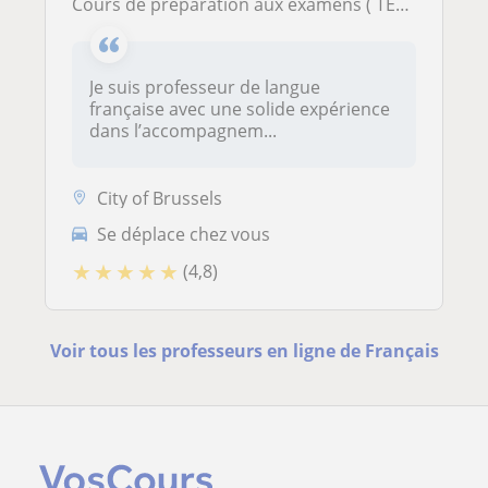
cours de préparation aux examens ( TEF-TCF-TOEFL-DELF-DALF) speak better , learn faster- cours en ligne avec moi
Je suis professeur de langue
française avec une solide expérience
dans l’accompagnem...
City of Brussels
Se déplace chez vous
★
★
★
★
★
(4,8)
Voir tous les professeurs en ligne de Français