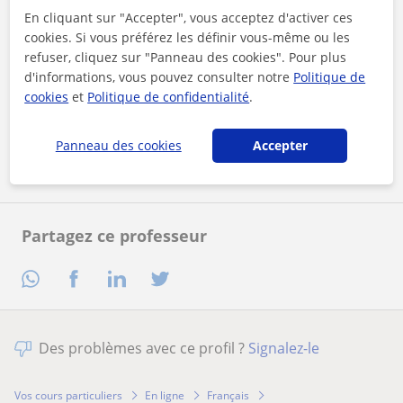
En cliquant sur "Accepter", vous acceptez d'activer ces
cookies. Si vous préférez les définir vous-même ou les
refuser, cliquez sur "Panneau des cookies". Pour plus
En cliquant sur l'un des deux boutons, vous acceptez nos
d'informations, vous pouvez consulter notre
Politique de
mentions légales
et de
confidentialité
cookies
et
Politique de confidentialité
.
Contacter maintenant
Panneau des cookies
Accepter
Partagez ce professeur
Des problèmes avec ce profil ?
Signalez-le
Vos cours particuliers
En ligne
Français