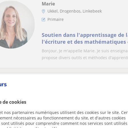
Marie
Ukkel, Drogenbos, Linkebeek
Primaire
Soutien dans l'apprentissage de l
l'écriture et des mathématiques
Bonjour, Je m'appelle Marie. Je suis enseign
propose divers outils et méthodes d'apprenti.
Robert
Ukkel, City Of Brussels, Sain...
Comptabilité
e de cookies
t nos partenaires numériques utilisent des cookies sur le site. Cer
compta, finance, éco pol, bureaut
ctement nécessaires au fonctionnement du site, et d'autres cookies
Access et Powerpoint)
s sont utilisés pour comprendre comment nos services sont utilisés