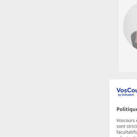
Politiqu
Voscours e
sont stri
facultatif