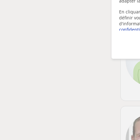
adapter la
En cliquan
définir v
d'informa
confidenti