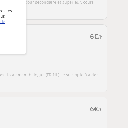
 in english), pour secondaire et supérieur, cours
.
rez les
lus
 de
6
€
/h
est totalement bilingue (FR-NL). Je suis apte à aider
6
€
/h