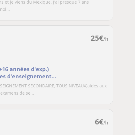
ans et je viens du Mexique. J'ai presque 7 ans
ol...
25
€
/h
16 années d'exp.)
es d'enseignement
lles et en périphérie
SEIGNEMENT SECONDAIRE, TOUS NIVEAUX)aides aux
eexamens de se...
6
€
/h