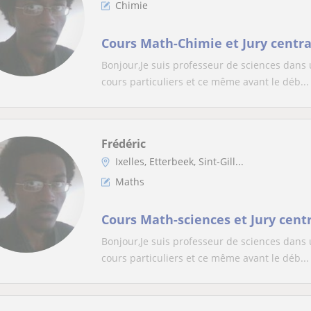
Chimie
Cours Math-Chimie et Jury centra
Bonjour,Je suis professeur de sciences dans 
cours particuliers et ce même avant le déb...
Frédéric
Ixelles, Etterbeek, Sint-Gill...
Maths
Cours Math-sciences et Jury cent
Bonjour,Je suis professeur de sciences dans 
cours particuliers et ce même avant le déb...