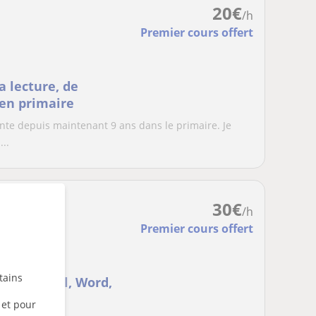
20
€
/h
Premier cours offert
a lecture, de
 en primaire
ante depuis maintenant 9 ans dans le primaire. Je
..
30
€
/h
Premier cours offert
tains
ique (Excel, Word,
 et pour