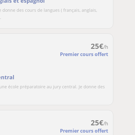
glais et espagnol
 donne des cours de langues ( français, anglais,
.
25
€
/h
Premier cours offert
entral
une école préparatoire au jury central. Je donne des
25
€
/h
Premier cours offert