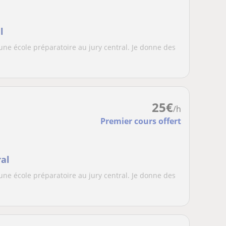
l
une école préparatoire au jury central. Je donne des
25
€
/h
Premier cours offert
ral
une école préparatoire au jury central. Je donne des