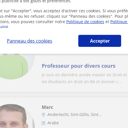
 publicité à vos goûts et préférences.
Professeur donne (ook in het nederlands, also
particuliers de comptabilité générale (y com..
t sur "Accepter", vous acceptez d'activer ces cookies. Si vous préfé
ous-même ou les refuser, cliquez sur "Panneau des cookies". Pour p
tions, vous pouvez consulter notre
Politique de cookies
et
Politique
alité
.
Salma
Panneau des cookies
Accepter
Halle, Anderlecht, Braine-L’A...
Néerlandais
Professeur pour divers cours
Je suis en dernière année master en Droit et 
les étudiants en droit en BA et donner c...
Marc
Anderlecht, Sint-Gillis, Sint...
Arabe