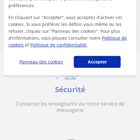
préférences.
Supprimer les filtres
Sauvegarder recherche
En cliquant sur "Accepter", vous acceptez d'activer ces
cookies. Si vous préférez les définir vous-même ou les
Ces professeurs de primaire en ligne
refuser, cliquez sur "Panneau des cookies". Pour plus
pourraient aussi vous intéresser
d'informations, vous pouvez consulter notre
Politique de
cookies
et
Politique de confidentialité
.
Panneau des cookies
Accepter
Sécurité
Contactez les enseignants via notre service de
messagerie