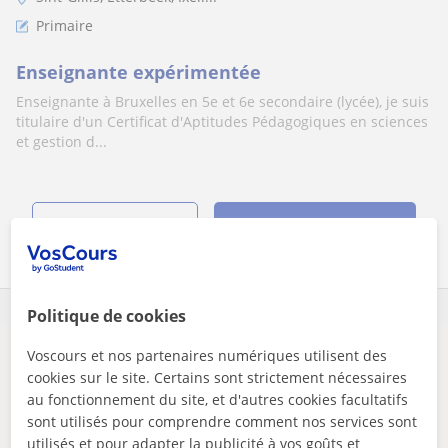
Primaire
Enseignante expérimentée
Enseignante à Bruxelles en 5e et 6e secondaire (lycée), je suis
titulaire d'un Certificat d'Aptitudes Pédagogiques en sciences
et gestion d...
voir plus
Contacter
Politique de cookies
Voscours et nos partenaires numériques utilisent des
Il semblerait que votre recherche soit très précise.
cookies sur le site. Certains sont strictement nécessaires
Ajustez votre recherche pour voir plus de résultats ou
au fonctionnement du site, et d'autres cookies facultatifs
sauvegardez-la, et nous vous préviendrons dès que de
sont utilisés pour comprendre comment nos services sont
nouveaux professeurs seront disponibles.
utilisés et pour adapter la publicité à vos goûts et