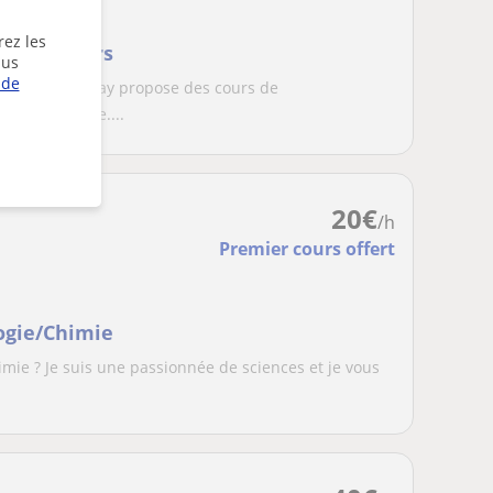
rez les
 aux devoirs
lus
 de
gestion à Solvay propose des cours de
me secondaire....
20
€
/h
Premier cours offert
logie/Chimie
himie ? Je suis une passionnée de sciences et je vous