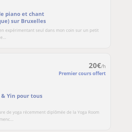
e piano et chant
ue) sur Bruxelles
 en expérimentant seul dans mon coin sur un petit
e...
20
€
/h
Premier cours offert
 & Yin pour tous
seure de yoga récemment diplômée de la Yoga Room
menc...