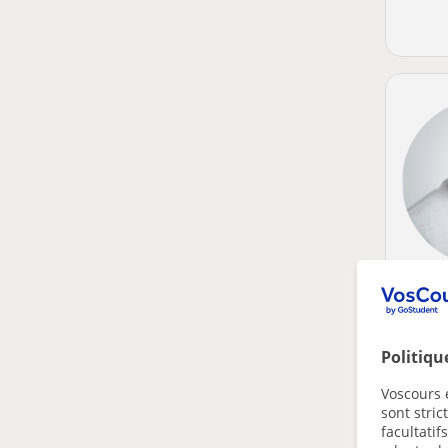
Politiqu
Voscours e
sont stri
facultatif