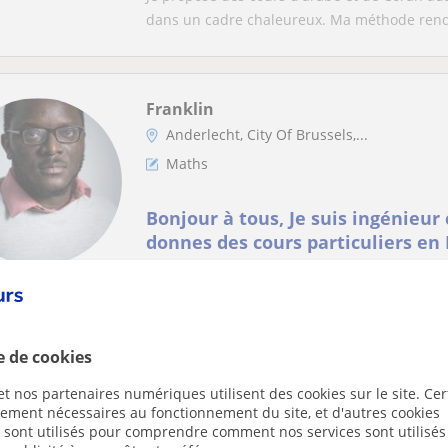
dans un cadre chaleureux. Ma méthode rend 
Franklin
Anderlecht, City Of Brussels,...
Maths
Bonjour à tous, Je suis ingénieur civil de formation, je
donnes des cours particuliers en
chimie
Découvrez un soutien exceptionnel em mathé
chevronné. Offrant des cours particuliers de.
e de cookies
Roméo
t nos partenaires numériques utilisent des cookies sur le site. Cer
ctement nécessaires au fonctionnement du site, et d'autres cookies
Ixelles, City Of Brussels, Et...
s sont utilisés pour comprendre comment nos services sont utilisés
Maths