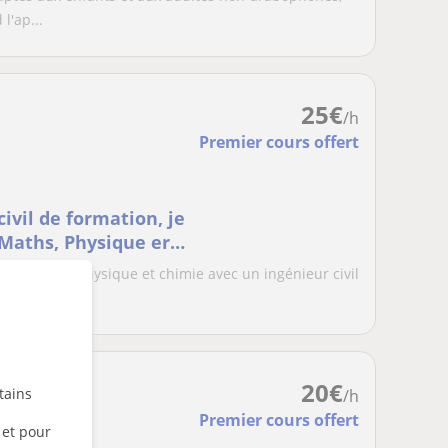
l'ap...
25
€
/h
Premier cours offert
 Maths, Physique er
matiques, physique et chimie avec un ingénieur civil
..
20
€
tains
/h
Premier cours offert
 et pour