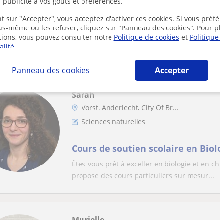
 publicité à vos goûts et préférences.
t sur "Accepter", vous acceptez d'activer ces cookies. Si vous préfé
Cours de soutien scolaire et aide
ous-même ou les refuser, cliquez sur "Panneau des cookies". Pour p
tions, vous pouvez consulter notre
Politique de cookies
et
Politique
Étudiant en première année d'ingénierie de 
alité
.
mathématiques pour les élèves jusqu'à la 4è
Panneau des cookies
Accepter
Sarah
Vorst, Anderlecht, City Of Br...
Sciences naturelles
Cours de soutien scolaire en Bio
Êtes-vous prêt à exceller en biologie et en c
propose des cours particuliers sur mesur...
Murielle