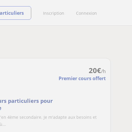
rticuliers
Inscription
Connexion
20
€
/h
Premier cours offert
s particuliers pour
e
u'en 4ème secondaire. Je m'adapte aux besoins et
ù...