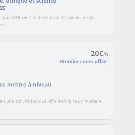
e, éthique et science
SS
ue à l’Université de Louvain-la-Neuve, je suis
s...
20
€
/h
Premier cours offert
 se mettre à niveau
en une activité ludique, afin d'en faire un moment
..