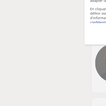
adapter la
En cliquan
définir v
d'informa
confidenti