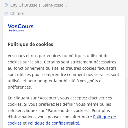
City Of Brussels, Saint-Josse...
Chimie
Etudiant à l'ULB, je donne des cours de
mathématiques, de physique, de chimie et de
biologie !
Politique de cookies
Voscours et nos partenaires numériques utilisent des
voir plus
Contacter
cookies sur le site. Certains sont strictement nécessaires
au fonctionnement du site, et d'autres cookies facultatifs
sont utilisés pour comprendre comment nos services sont
utilisés et pour adapter la publicité à vos goûts et
préférences.
En cliquant sur "Accepter", vous acceptez d'activer ces
Il semblerait que votre recherche soit très précise.
cookies. Si vous préférez les définir vous-même ou les
Ajustez votre recherche pour voir plus de résultats ou
refuser, cliquez sur "Panneau des cookies". Pour plus
sauvegardez-la, et nous vous préviendrons dès que de
d'informations, vous pouvez consulter notre
Politique de
nouveaux professeurs seront disponibles.
cookies
et
Politique de confidentialité
.