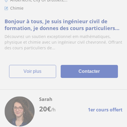
Chimie
Bonjour à tous, Je suis ingénieur civil de
formation, je donnes des cours particuliers
en Maths, Physique er chimie
Découvrez un soutien exceptionnel em mathématiques,
physique et chimie avec un ingénieur civil chevronné. Offrant
des cours particuliers de...
voir plus
Contacter
Sarah
20
€
/h
1er cours offert