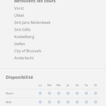
déroulent les cours
Vorst
Ukkel
Sint-Jans-Molenbeek
Sint-Gillis
Koekelberg
Ixelles
City of Brussels
Anderlecht
Disponibilité
Lu
Ma
Me
Je
Ve
Sa
Di
Matin
Midi