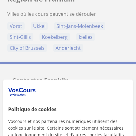
Villes où les cours peuvent se dérouler
Vorst
Ukkel
Sint-Jans-Molenbeek
Sint-Gillis
Koekelberg
Ixelles
City of Brussels
Anderlecht
Contactez Franklin
Tarif horaire
25
€/h
Politique de cookies
1er cours offert
Voscours et nos partenaires numériques utilisent des
cookies sur le site. Certains sont strictement nécessaires
au fonctionnement du site, et d'autres cookies facultatifs