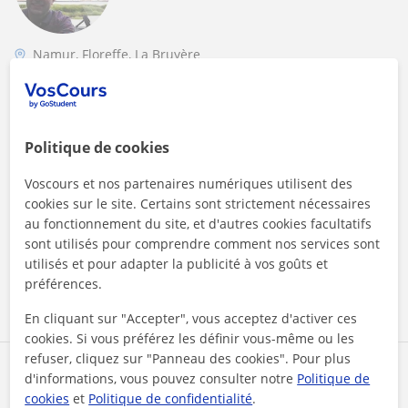
Namur, Floreffe, La Bruyère
Maths
Professeur de mathématiques pour les élèves
du lycée et du supérieur
Politique de cookies
Titulaire d'un master en Maths et d'un CAPAES, doctorant à
Voscours et nos partenaires numériques utilisent des
l'université de Namur, professeur de Maths au lycée pour
cookies sur le site. Certains sont strictement nécessaires
une douzaine d'années,...
au fonctionnement du site, et d'autres cookies facultatifs
sont utilisés pour comprendre comment nos services sont
utilisés et pour adapter la publicité à vos goûts et
préférences.
voir plus
Contacter
En cliquant sur "Accepter", vous acceptez d'activer ces
cookies. Si vous préférez les définir vous-même ou les
refuser, cliquez sur "Panneau des cookies". Pour plus
Basile
d'informations, vous pouvez consulter notre
Politique de
25
€
cookies
et
Politique de confidentialité
.
/h