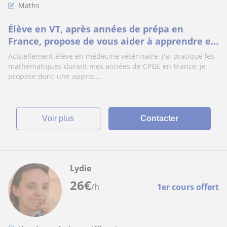
Maths
Élève en VT, après années de prépa en
France, propose de vous aider à apprendre et
comprendre les maths de niveau secondaire
Actuellement élève en médecine vétérinaire, j'ai pratiqué les
ou
mathématiques durant mes années de CPGE en France, je
propose donc une approc...
voir plus
Contacter
Lydie
26
€
/h
1er cours offert