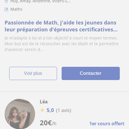
Huy, Amay, Andenne, Villers-L...
Maths
Passionnée de Math, j'aide les jeunes dans
leur préparation d'épreuves certificatives
(CEB, CE1D) ou d'examens/contrôles tout au l
Je m'adapte à toi et à ton objectif à court et moyen termes.
Mon but est de te réconcilier avec les Math et te permettre
d'avancer serein d...
voir plus
Contacter
Léa
★
5,0
(1 avis)
20
€
/h
1er cours offert