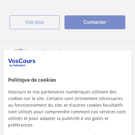
voir plus
Contacter
Alexandra
30
€
/h
1er cours offert
Politique de cookies
Gembloux
Voscours et nos partenaires numériques utilisent des
Primaire
cookies sur le site. Certains sont strictement nécessaires
au fonctionnement du site, et d'autres cookies facultatifs
Aide aux devoirs, méthodologie, remédiation,
sont utilisés pour comprendre comment nos services sont
gestion du stress
utilisés et pour adapter la publicité à vos goûts et
préférences.
Institutrice primaire diplômée et passionnée depuis 10 ans,
je propose des cours particuliers personnalisés pour aider