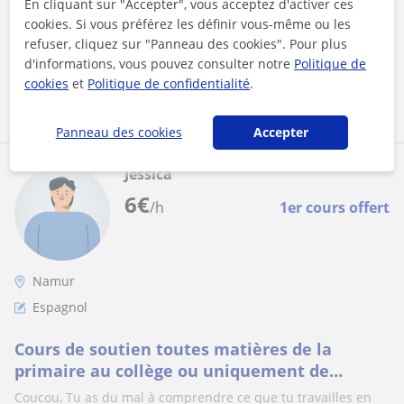
En cliquant sur "Accepter", vous acceptez d'activer ces
votre enfant à renfo...
cookies. Si vous préférez les définir vous-même ou les
refuser, cliquez sur "Panneau des cookies". Pour plus
d'informations, vous pouvez consulter notre
Politique de
cookies
et
Politique de confidentialité
.
voir plus
Contacter
Panneau des cookies
Accepter
Jessica
6
€
/h
1er cours offert
Namur
Espagnol
Cours de soutien toutes matières de la
primaire au collège ou uniquement de
l'espagnol
Coucou, Tu as du mal à comprendre ce que tu travailles en