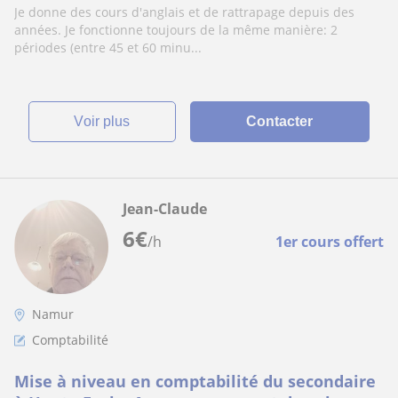
civil C1), je travaille dans l'aéronautique.
Je donne des cours d'anglais et de rattrapage depuis des
années. Je fonctionne toujours de la même manière: 2
périodes (entre 45 et 60 minu...
voir plus
Contacter
Jean-Claude
6
€
/h
1er cours offert
Namur
Comptabilité
Mise à niveau en comptabilité du secondaire