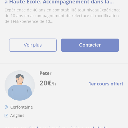
à Haute Ecole. Accompagnement dans la
rédaction de TFE
Expérience de 40 ans en comptabilité tout niveauExpérience
de 10 ans en accompagnement de relecture et modification
de TFEExpérience de 10...
voir plus
Contacter
Peter
20
€
/h
1er cours offert
Cerfontaine
Anglais