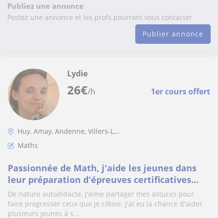
Publiez une annonce
Postez une annonce et les profs pourront vous contacter
Publier annonce
Lydie
26
€
/h
1er cours offert
Huy, Amay, Andenne, Villers-L...
Maths
Passionnée de Math, j'aide les jeunes dans
leur préparation d'épreuves certificatives
(CEB, CE1D) ou d'examens/contrôles tout au l
De nature autodidacte, j'aime partager mes astuces pour
faire progresser ceux que je côtoie. J'ai eu la chance d'aider
plusieurs jeunes à s...