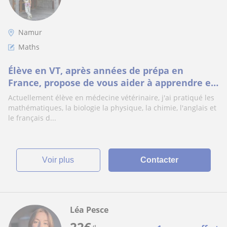
Namur
Maths
Élève en VT, après années de prépa en
France, propose de vous aider à apprendre et
comprendre les maths de niveau secondaire
Actuellement élève en médecine vétérinaire, j'ai pratiqué les
ou
mathématiques, la biologie la physique, la chimie, l'anglais et
le français d...
voir plus
Contacter
Léa Pesce
22
€