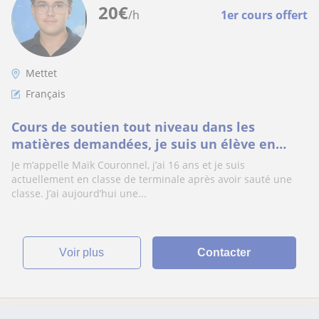
20
€
/h
1er cours offert
Mettet
Français
Cours de soutien tout niveau dans les
matières demandées, je suis un élève en
terminale avec 16 de moyenne ! Prêt à aider!
Je m’appelle Maïk Couronnel, j’ai 16 ans et je suis
actuellement en classe de terminale après avoir sauté une
classe. J’ai aujourd’hui une...
voir plus
Contacter