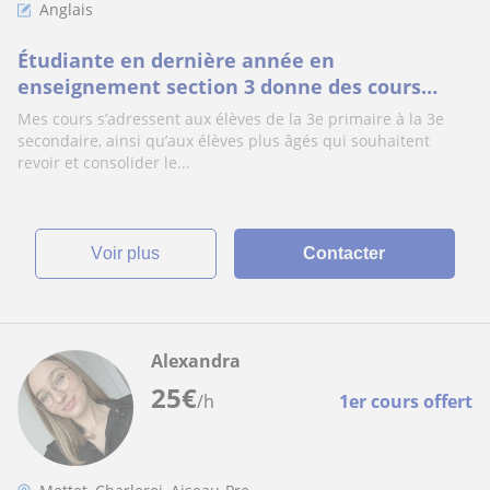
Anglais
Étudiante en dernière année en
enseignement section 3 donne des cours
d’anglais dans la région de Mettet ou
Mes cours s’adressent aux élèves de la 3e primaire à la 3e
Charleroi
secondaire, ainsi qu’aux élèves plus âgés qui souhaitent
revoir et consolider le...
voir plus
Contacter
Alexandra
25
€
/h
1er cours offert