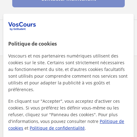
Partagez ce professeur
Politique de cookies
Voscours et nos partenaires numériques utilisent des
cookies sur le site. Certains sont strictement nécessaires
Des problèmes avec ce profil ?
Signalez-le
au fonctionnement du site, et d'autres cookies facultatifs
sont utilisés pour comprendre comment nos services sont
utilisés et pour adapter la publicité à vos goûts et
Vos cours particuliers
Maths
Gembloux
préférences.
cours de soutien scolaire, aide au rattrapage
En cliquant sur "Accepter", vous acceptez d'activer ces
Autres profs de Maths à Gembloux
cookies. Si vous préférez les définir vous-même ou les
susceptibles de vous intéresser
refuser, cliquez sur "Panneau des cookies". Pour plus
d'informations, vous pouvez consulter notre
Politique de
cookies
et
Politique de confidentialité
.