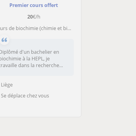
Premier cours offert
20
€/h
rs de biochimie (chimie et biologie) pour le supérieur et le secondaire
Diplômé d'un bachelier en
biochimie à la HEPL, je
travaille dans la recherche
pour l...
Liège
Se déplace chez vous