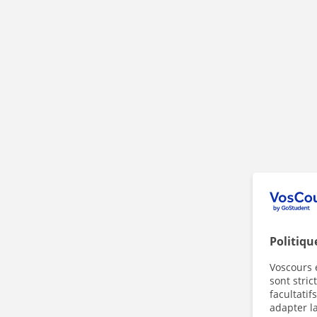
Politiqu
Voscours e
sont stri
facultatif
adapter la