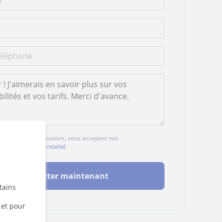
ur l'un des deux boutons, vous acceptez nos
ales
et de
confidentialité
Contacter maintenant
tains
 et pour