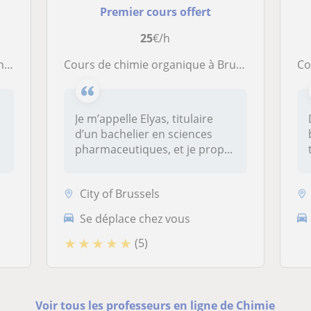
Premier cours offert
25
€/h
re
Cours de chimie organique à Bruxelles, avec plus de 11 ans d’expérience
Cou
Je m’appelle Elyas, titulaire
d’un bachelier en sciences
pharmaceutiques, et je prop...
City of Brussels
Se déplace chez vous
★
★
★
★
★
(5)
Voir tous les professeurs en ligne de Chimie