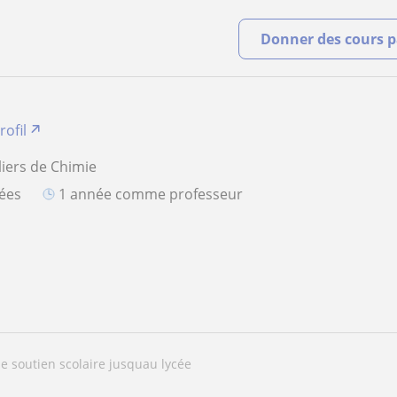
Donner des cours pa
rofil
liers de Chimie
iées
1 année comme professeur
de soutien scolaire jusquau lycée