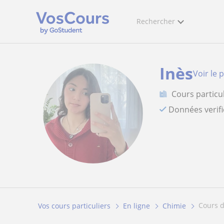
Rechercher
Inès
Voir le p
Cours particu
Données verif
cours 
Vos cours particuliers
En ligne
Chimie