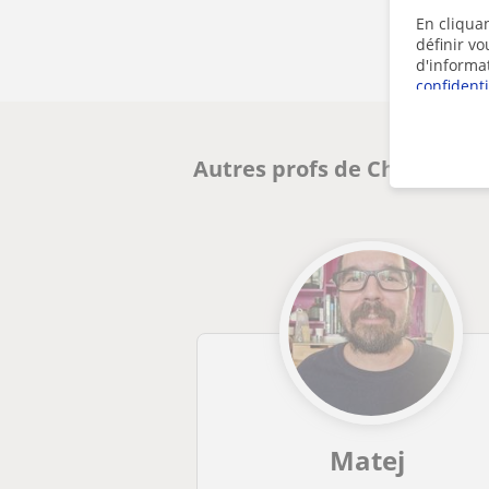
En cliquan
définir v
d'informa
confidenti
Autres profs de Chimie en l
Matej