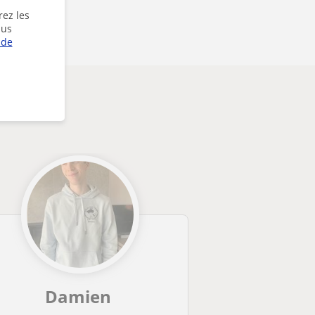
rez les
lus
 de
Damien